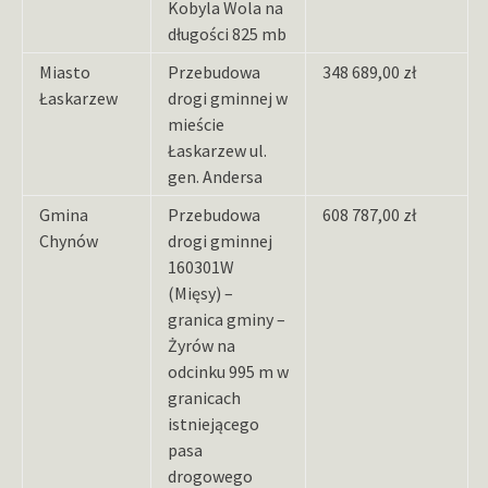
Kobyla Wola na
długości 825 mb
Miasto
Przebudowa
348 689,00 zł
Łaskarzew
drogi gminnej w
mieście
Łaskarzew ul.
gen. Andersa
Gmina
Przebudowa
608 787,00 zł
Chynów
drogi gminnej
160301W
(Mięsy) –
granica gminy –
Żyrów na
odcinku 995 m w
granicach
istniejącego
pasa
drogowego