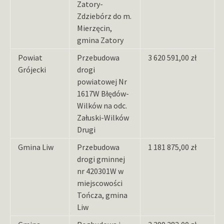
Zatory-
Zdziebórz do m.
Mierzęcin,
gmina Zatory
Powiat
Przebudowa
3 620 591,00 zł
Grójecki
drogi
powiatowej Nr
1617W Błędów-
Wilków na odc.
Załuski-Wilków
Drugi
Gmina Liw
Przebudowa
1 181 875,00 zł
drogi gminnej
nr 420301W w
miejscowości
Tończa, gmina
Liw