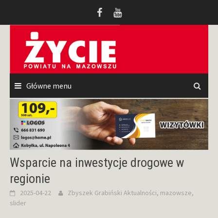
Przeskocz
do
treści
Główne menu
Wsparcie na inwestycje drogowe w
regionie
2025-04-22
Zbyszek Grabiński
Aktualności
,
mazowsze
,
slider