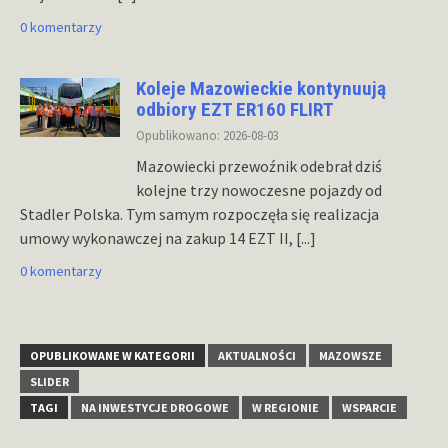
0 komentarzy
Koleje Mazowieckie kontynuują
odbiory EZT ER160 FLIRT
Opublikowano: 2026-08-03
Mazowiecki przewoźnik odebrał dziś
kolejne trzy nowoczesne pojazdy od
Stadler Polska. Tym samym rozpoczęła się realizacja
umowy wykonawczej na zakup 14 EZT II,
[...]
0 komentarzy
OPUBLIKOWANE W KATEGORII
AKTUALNOŚCI
MAZOWSZE
SLIDER
TAGI
NA INWESTYCJE DROGOWE
W REGIONIE
WSPARCIE