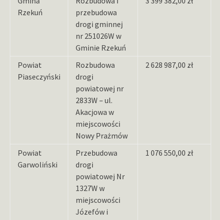
Gmina
Rozbudowa i
3 399 382,00 zł
Rzekuń
przebudowa
drogi gminnej
nr 251026W w
Gminie Rzekuń
Powiat
Rozbudowa
2 628 987,00 zł
Piaseczyński
drogi
powiatowej nr
2833W – ul.
Akacjowa w
miejscowości
Nowy Prażmów
Powiat
Przebudowa
1 076 550,00 zł
Garwoliński
drogi
powiatowej Nr
1327W w
miejscowości
Józefów i