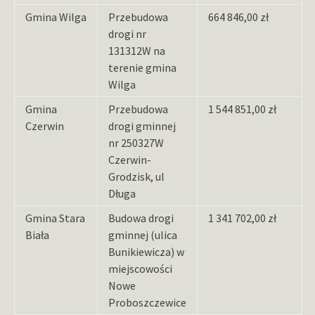
Gmina Wilga
Przebudowa
664 846,00 zł
drogi nr
131312W na
terenie gmina
Wilga
Gmina
Przebudowa
1 544 851,00 zł
Czerwin
drogi gminnej
nr 250327W
Czerwin-
Grodzisk, ul
Długa
Gmina Stara
Budowa drogi
1 341 702,00 zł
Biała
gminnej (ulica
Bunikiewicza) w
miejscowości
Nowe
Proboszczewice