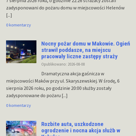
7 sierpnia 2026 roku, o godzinie 22:26 strażacy zostali
zadysponowani do pożaru domu w miejscowości Helenów
[...]
0 komentarzy
Nocny pożar domu w Makowie. Ogień
strawił poddasze, na miejscu
pracowały liczne zastępy straży
Opublikowano: 2026-08-08
Dramatyczna akcja gaśnicza w
miejscowości Maków przy ul. Skaryszewskiej. W środę, 6
sierpnia 2026 roku, po godzinie 20:00 służby zostały
zadysponowane do pożaru
[...]
0 komentarzy
Rozbite auta, uszkodzone
ogrodzenie i nocna akcja służb w