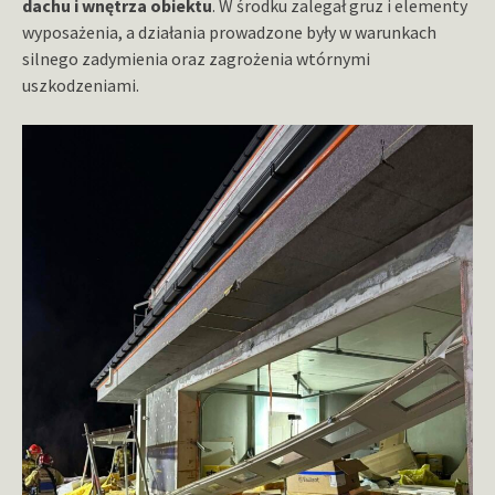
dachu i wnętrza obiektu
. W środku zalegał gruz i elementy
wyposażenia, a działania prowadzone były w warunkach
silnego zadymienia oraz zagrożenia wtórnymi
uszkodzeniami.