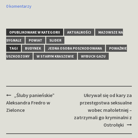
0 komentarzy
OPUBLIKOWANE W KATEGORII
AKTUALNOŚCI
MAZOWSZE NA
SYGNALE
POWIAT
SLIDER
TAGI
BUDYNEK
JEDNA OSOBA POSZKODOWANA
POWAŻNIE
USZKODZONY
W STARYM KRASZEWIE
WYBUCH GAZU
Zobacz
„Śluby panieńskie”
Ukrywał się od kary za
wpisy
Aleksandra Fredro w
przestępstwa seksualne
Zielonce
wobec małoletniej –
zatrzymali go kryminalni z
Ostrołęki