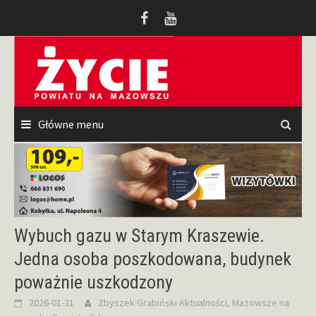
Przeskocz
do
treści
Główne menu
Wybuch gazu w Starym Kraszewie.
Jedna osoba poszkodowana, budynek
poważnie uszkodzony
2026-01-31
Zbyszek Grabiński
Aktualności
,
Mazowsze na