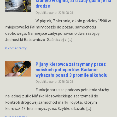
stanęło w ogniu, strażacy gasili je na
drodze
Opublikowano: 2026-08-08
W piątek, 7 sierpnia, około godziny 15:00 w
miejscowości Palmiry doszło do pożaru samochodu
osobowego. Na miejsce zadysponowano dwa zastępy
Jednostki Ratowniczo-Gaśniczej z
[...]
0 komentarzy
Pijany kierowca zatrzymany przez
mińskich policjantów. Badanie
wykazało ponad 3 promile alkoholu
Opublikowano: 2026-08-08
Funkcjonariusze podczas pełnienia służby
na jednej z ulic Mińska Mazowieckiego zatrzymali do
kontroli drogowej samochód marki Toyota, którym
kierował 47-letni mężczyzna. Szybko okazało
[...]