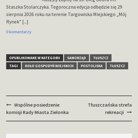
Staszka Stolarczyka. Tegoroczna edycja odbędzie się 29
sierpnia 2026 roku na terenie Targowiska Miejskiego „Mój
Rynek”
[...]
0 komentarzy
OPUBLIKOWANE W KATEGORII
SAMORZĄD
TŁUSZCZ
TAGI
KOŁO GOSPODYŃ WIEJSKICH
POSTOLISKA
TŁUSZCZ
Zobacz
Wspólne posiedzenie
Tłuszczańska strefa
wpisy
komisji Rady Miasta Zielonka
rekreacji