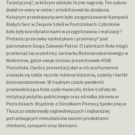
Turystyczną?, w którym zdobyło liczne nagrody. Ten sukces
dodał im wiary w siebie i zmobilizował do działania.
Kolejnym przedsięwzięciem było zorganizowanie Kampanii
Białych Serc w Zespole Szkół w Postoliskach. Członkinie
koła były koordynatorkami w przygotowaniu i realizacji ?
Protestu przeciwko narkotykom i przemocy? pod
patronatem Grupy Zalewski Patrol. O talentach Koła mogli
przekonać się uczestnicy Jarmarku Bożonarodzeniowego w
Wołominie, gdzie swoje stoisko prezentowało KGW
Postoliska. Oprócz prezentacji dań w ich asortymencie
znalazła się także ręcznie robiona biżuteria, ozdoby i kartki
bożonarodzeniowe. W trudnym czasie pandemii
przewodnicząca Koła szyła maseczki, które trafiały do
instytucji pożytku publicznego oraz ośrodka zdrowia w
Postoliskach. Wspólnie z Ośrodkiem Pomocy Społecznej w
Tłuszczu obdarowały najbiedniejszych i najbardziej
potrzebujących mieszkańców swoimi produktami-
chlebami, syropami oraz dżemami.