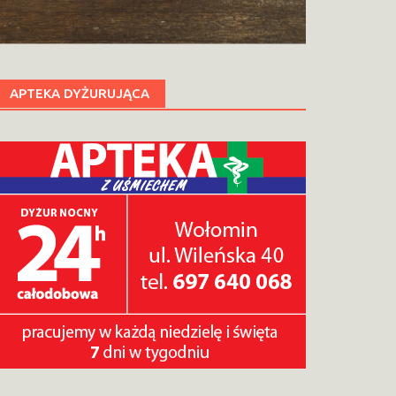
APTEKA DYŻURUJĄCA