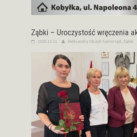
Ząbki – Uroczystość wręczenia 
2025-12-11
Aleksandra Olczyk
Samorząd
,
Ząbki