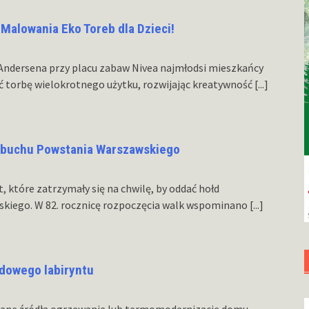
Malowania Eko Toreb dla Dzieci!
y Andersena przy placu zabaw Nivea najmłodsi mieszkańcy
ć torbę wielokrotnego użytku, rozwijając kreatywność
[...]
wybuchu Powstania Warszawskiego
t, które zatrzymały się na chwilę, by oddać hołd
kiego. W 82. rocznicę rozpoczęcia walk wspominano
[...]
dowego labiryntu
ianę źródła ogrzewania lub termomodernizację domu