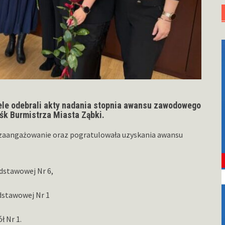
iele odebrali akty nadania stopnia awansu zawodowego
śk Burmistrza Miasta Ząbki.
 zaangażowanie oraz pogratulowała uzyskania awansu
odstawowej Nr 6,
dstawowej Nr 1
ł Nr 1.