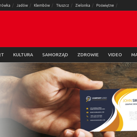
rówka
Jadów
Klembów
Tłuszcz
Zielonka
Poświętne
RT
KULTURA
SAMORZĄD
ZDROWIE
VIDEO
M