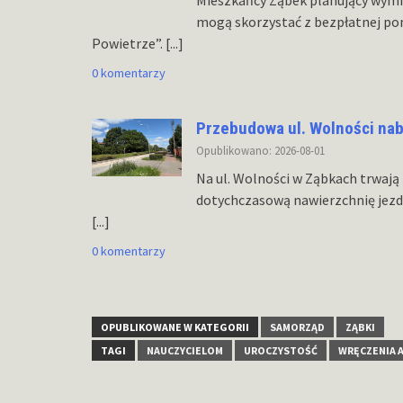
mogą skorzystać z bezpłatnej pom
Powietrze”.
[...]
0 komentarzy
Przebudowa ul. Wolności na
Opublikowano: 2026-08-01
Na ul. Wolności w Ząbkach trwają
dotychczasową nawierzchnię jezdn
[...]
0 komentarzy
OPUBLIKOWANE W KATEGORII
SAMORZĄD
ZĄBKI
TAGI
NAUCZYCIELOM
UROCZYSTOŚĆ
WRĘCZENIA 