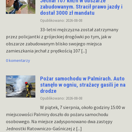
Jechał 107 km/h w obszarze
zabudowanym. Stracił prawo jazdy i
dostał 3000 zł mandatu
Opublikowano: 2026-08-08
33-letni mężczyzna został zatrzymany
przez policjantki z grójeckiej drogówki po tym, jak w
obszarze zabudowanym blisko swojego miejsca
zamieszkania jechał z prędkością 107
[...]
0 komentarzy
Pożar samochodu w Palmirach. Auto
stanęło w ogniu, strażacy gasili je na
drodze
Opublikowano: 2026-08-08
W piątek, 7 sierpnia, około godziny 15:00 w
miejscowości Palmiry doszło do pożaru samochodu
osobowego. Na miejsce zadysponowano dwa zastępy
Jednostki Ratowniczo-Gaśniczej z
[...]