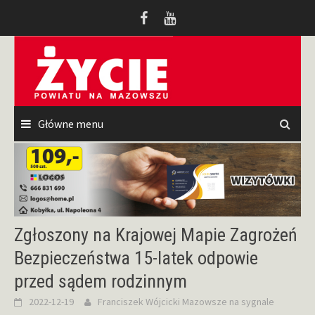
Przeskocz
do
treści
Główne menu
Zgłoszony na Krajowej Mapie Zagrożeń
Bezpieczeństwa 15-latek odpowie
przed sądem rodzinnym
2022-12-19
Franciszek Wójcicki
Mazowsze na sygnale