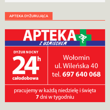
APTEKA DYŻURUJĄCA