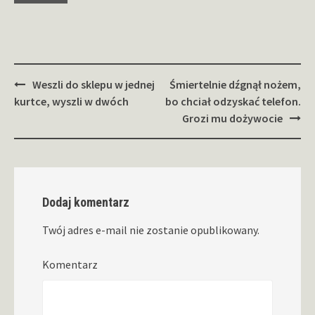
Zobacz
Weszli do sklepu w jednej
Śmiertelnie dźgnął nożem,
wpisy
kurtce, wyszli w dwóch
bo chciał odzyskać telefon.
Grozi mu dożywocie
Dodaj komentarz
Twój adres e-mail nie zostanie opublikowany.
Komentarz