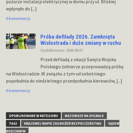
pożarze instalacji elektrycznej w domu przy ul. Bliskiej
wpłynęło do
[...]
0 komentarzy
Próba defilady 2026. Zamknięta
Wisłostrada i duże zmiany w ruchu
Opublikowano: 2026-08-07
Przed defiladą z okazji Święta Wojska
Polskiego żołnierze przeprowadzą próbę
na Wisłostradzie. W związku z tym od sobotniego
popołudnia do niedzielnego przedpołudnia kierowców,
[...]
0 komentarzy
OPUBLIKOWANE W KATEGORII
MAZOWSZE NA SYGNALE
TAGI
KRAJOWEJ MAPIE ZAGROŻEŃ BEZPIECZEŃSTWA
SĄDEM
RODZINNYM