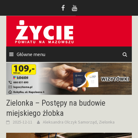
Przeskocz
do
treści
Główne menu
Zielonka – Postępy na budowie
miejskiego żłobka
2025-12-11
Aleksandra Olczyk
Samorząd
,
Zielonka