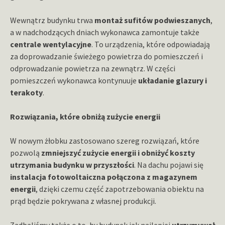
Wewnątrz budynku trwa
montaż sufitów podwieszanych
,
a w nadchodzących dniach wykonawca zamontuje także
centrale wentylacyjne
. To urządzenia, które odpowiadają
za doprowadzanie świeżego powietrza do pomieszczeń i
odprowadzanie powietrza na zewnątrz. W części
pomieszczeń wykonawca kontynuuje
układanie glazury i
terakoty
.
Rozwiązania, które obniżą zużycie energii
W nowym żłobku zastosowano szereg rozwiązań, które
pozwolą
zmniejszyć zużycie energii i obniżyć koszty
utrzymania budynku w przyszłości
. Na dachu pojawi się
instalacja fotowoltaiczna połączona z magazynem
energii
, dzięki czemu część zapotrzebowania obiektu na
prąd będzie pokrywana z własnej produkcji.
Zadbaliśmy także o to, by budynek jak najlepiej
utrzymywał