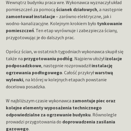
Wewnątrz budynku praca wre. Wykonawca wyznaczył układ
pomieszczeń za pomocą
ścianek działowych
, a następnie
zamontował instalacje
– zarówno elektryczne, jak i
wodno-kanalizacyjne. Kolejnym krokiem było
tynkowanie
pomieszczeń
. Ten etap wyrównuje i zabezpiecza ściany,
przygotowując je do dalszych prac.
Oprócz ścian, w ostatnich tygodniach wykonawca skupił się
także na
przygotowaniu podłóg
. Najpierw ułożył
izolacje
podposadzkowe
, następnie rozprowadził
instalację
ogrzewania podłogowego
. Całość przykrył
warstwą
wylewki
, na której w kolejnych etapach powstanie
docelowa posadzka.
W najbliższym czasie wykonawca
zamontuje piec oraz
kolejne elementy wyposażenia technicznego
odpowiedzialne za ogrzewanie budynku
. Równolegle
prowadzi przygotowania do
doprowadzenia zasilania
gazowego
.