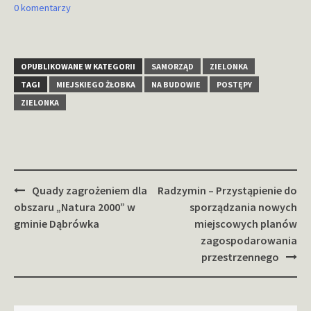
0 komentarzy
OPUBLIKOWANE W KATEGORII
SAMORZĄD
ZIELONKA
TAGI
MIEJSKIEGO ŻŁOBKA
NA BUDOWIE
POSTĘPY
ZIELONKA
Zobacz
Quady zagrożeniem dla
Radzymin – Przystąpienie do
wpisy
obszaru „Natura 2000” w
sporządzania nowych
gminie Dąbrówka
miejscowych planów
zagospodarowania
przestrzennego