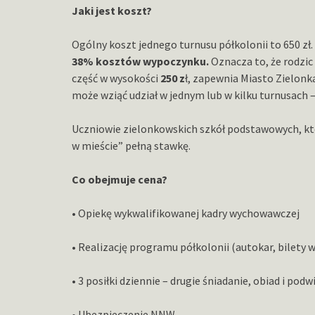
Jaki jest koszt?
Ogólny koszt jednego turnusu półkolonii to 650 zł
38% kosztów wypoczynku.
Oznacza to, że rodzic
część w wysokości
250 z
ł, zapewnia Miasto Zielonk
może wziąć udział w jednym lub w kilku turnusach 
Uczniowie zielonkowskich szkół podstawowych, któr
w mieście” pełną stawkę.
Co obejmuje cena?
• Opiekę wykwalifikowanej kadry wychowawczej
• Realizację programu półkolonii (autokar, bilety
• 3 posiłki dziennie – drugie śniadanie, obiad i pod
• Ubezpieczenie NNW.