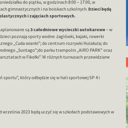
oniedziałku do piątku, w godzinach 8:00 – 17:00, w
lach gimnastycznych i na boiskach szkolnych.
Dzieci będą
plastycznych i zajęciach sportowych.
 zaplanowane są
3 całodniowe wycieczki autokarowe
– w
zieci poznają sporty wodne: żaglówki, kajaki, rowerki
cznego „Cuda wianki”; do centrum rozrywki Hulakula; do
u wodnego „Suntago”;do parku trampolin „AIRO PARK” oraz
warsztatach w Fikołki”. W różnych turnusach przewidziane
sportu”, który odbędzie się w hali sportowej SP 4 i
od września 2023 będą uczyć się w szkołach podstawowych w