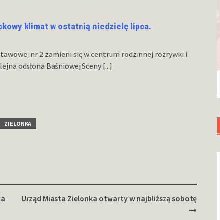
ckowy klimat w ostatnią niedzielę lipca.
stawowej nr 2 zamieni się w centrum rodzinnej rozrywki i
lejna odsłona Baśniowej Sceny
[...]
ZIELONKA
ia
Urząd Miasta Zielonka otwarty w najbliższą sobotę