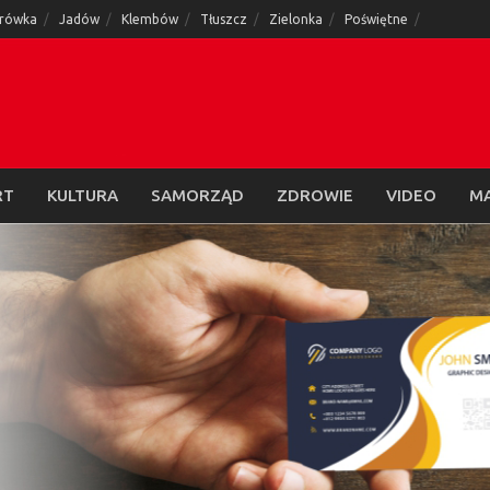
rówka
Jadów
Klembów
Tłuszcz
Zielonka
Poświętne
RT
KULTURA
SAMORZĄD
ZDROWIE
VIDEO
M