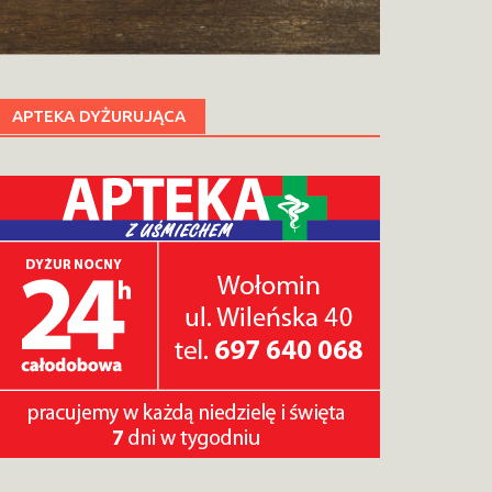
APTEKA DYŻURUJĄCA