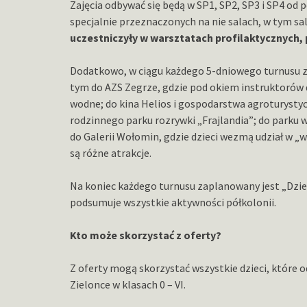
Zajęcia odbywać się będą w SP1, SP2, SP3 i SP4 od p
specjalnie przeznaczonych na nie salach, w tym sa
uczestniczyły w
warsztatach profilaktycznych, 
Dodatkowo, w ciągu każdego 5-dniowego turnusu
tym do AZS Zegrze, gdzie pod okiem instruktorów d
wodne; do kina Helios i gospodarstwa agroturysty
rodzinnego parku rozrywki „Frajlandia”; do park
do Galerii Wołomin, gdzie dzieci wezmą udział w „
są różne atrakcje.
Na koniec każdego turnusu zaplanowany jest „Dzień 
podsumuje wszystkie aktywności półkolonii.
Kto może skorzystać z oferty?
Z oferty mogą skorzystać wszystkie dzieci, które 
Zielonce w klasach 0 – VI.