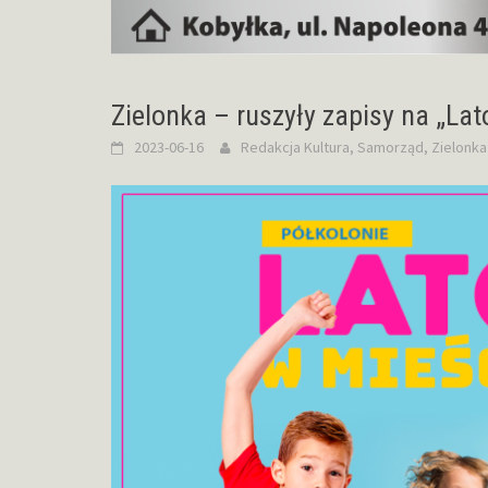
Zielonka – ruszyły zapisy na „Lat
2023-06-16
Redakcja
Kultura
,
Samorząd
,
Zielonka