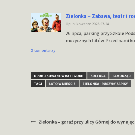
Zielonka – Zabawa, teatr i ro
Opublikowano: 2026-07-24
26 lipca, parking przy Szkole Pod
muzycznych hitów. Przed nami ko
0 komentarzy
OPUBLIKOWANE W KATEGORII
KULTURA
SAMORZĄD
TAGI
LATO W MIEŚCIE
ZIELONKA - RUSZYŁY ZAPISY
Zobacz
Zielonka – garaż przy ulicy Górnej do wynajęc
wpisy