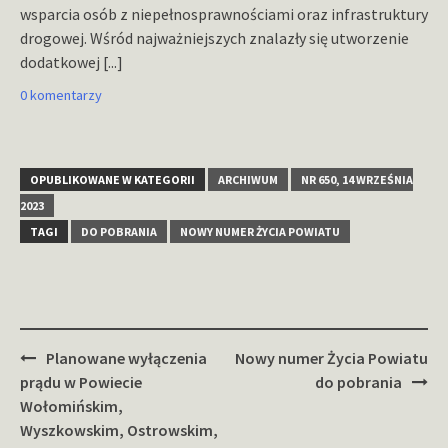
wsparcia osób z niepełnosprawnościami oraz infrastruktury
drogowej. Wśród najważniejszych znalazły się utworzenie
dodatkowej
[...]
0 komentarzy
OPUBLIKOWANE W KATEGORII
ARCHIWUM
NR 650, 14 WRZEŚNIA
2023
TAGI
DO POBRANIA
NOWY NUMER ŻYCIA POWIATU
Zobacz
Planowane wyłączenia
Nowy numer Życia Powiatu
wpisy
prądu w Powiecie
do pobrania
Wołomińskim,
Wyszkowskim, Ostrowskim,