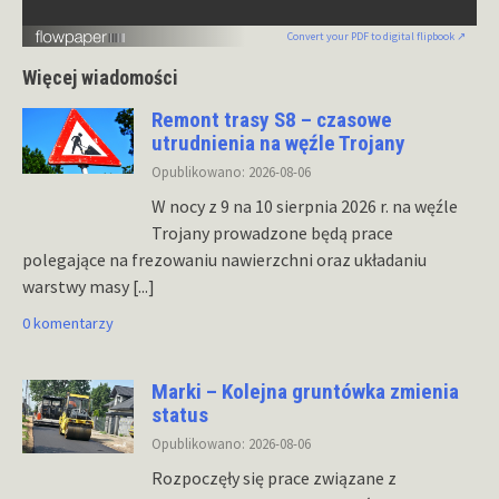
Convert your PDF to digital flipbook ↗
Więcej wiadomości
Remont trasy S8 – czasowe
utrudnienia na węźle Trojany
Opublikowano: 2026-08-06
W nocy z 9 na 10 sierpnia 2026 r. na węźle
Trojany prowadzone będą prace
polegające na frezowaniu nawierzchni oraz układaniu
warstwy masy
[...]
0 komentarzy
Marki – Kolejna gruntówka zmienia
status
Opublikowano: 2026-08-06
Rozpoczęły się prace związane z