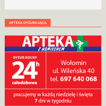
APTEKA DYŻURUJĄCA