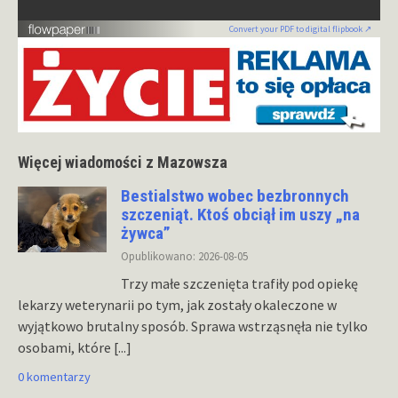
Convert your PDF to digital flipbook ↗
Więcej wiadomości z Mazowsza
Bestialstwo wobec bezbronnych
szczeniąt. Ktoś obciął im uszy „na
żywca”
Opublikowano: 2026-08-05
Trzy małe szczenięta trafiły pod opiekę
lekarzy weterynarii po tym, jak zostały okaleczone w
wyjątkowo brutalny sposób. Sprawa wstrząsnęła nie tylko
osobami, które
[...]
0 komentarzy