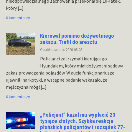
nieodpowiedzialnego zachowania przekonał się 10-latek,
który
[...]
0 komentarzy
Kierował pomimo dożywotniego
zakazu. Trafił do aresztu
Opublikowano: 2026-08-05
Policjanci zatrzymali kierującego
Hyundaiem, który miał dożywotni sądowy
zakaz prowadzenia pojazdów. W aucie funkcjonariusze
ujawnili narkotyki, a wstępne badanie wskazało, że
mężczyzna mógł
[...]
0 komentarzy
„Policjant” kazał mu wypłacić 23
tysiące złotych. Szybka reakcja
płońskich policjantów i rozsądek 77-