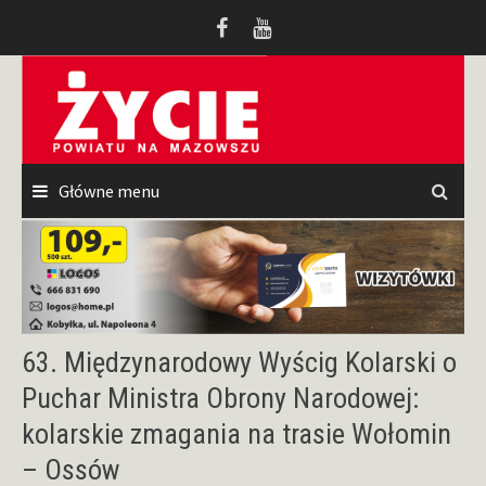
Przeskocz
do
treści
Główne menu
63. Międzynarodowy Wyścig Kolarski o
Puchar Ministra Obrony Narodowej:
kolarskie zmagania na trasie Wołomin
– Ossów