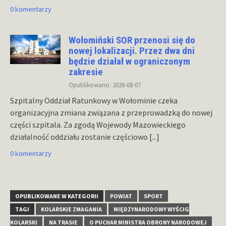
0 komentarzy
Wołomiński SOR przenosi się do
nowej lokalizacji. Przez dwa dni
będzie działał w ograniczonym
zakresie
Opublikowano: 2026-08-07
Szpitalny Oddział Ratunkowy w Wołominie czeka
organizacyjna zmiana związana z przeprowadzką do nowej
części szpitala. Za zgodą Wojewody Mazowieckiego
działalność oddziału zostanie częściowo
[...]
0 komentarzy
OPUBLIKOWANE W KATEGORII
POWIAT
SPORT
TAGI
KOLARSKIE ZMAGANIA
MIĘDZYNARODOWY WYŚCIG
KOLARSKI
NA TRASIE
O PUCHAR MINISTRA OBRONY NARODOWEJ