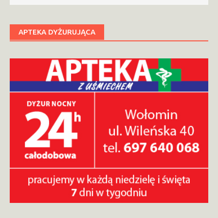
APTEKA DYŻURUJĄCA