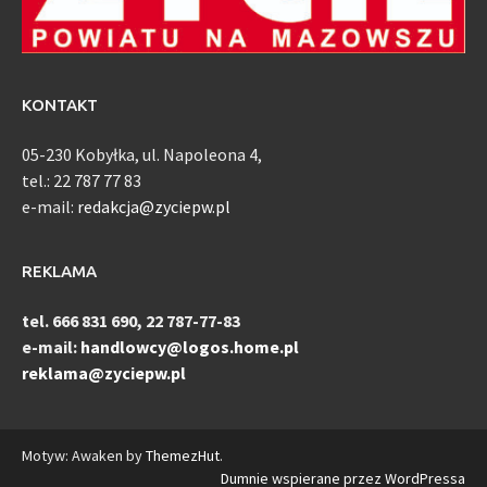
KONTAKT
05-230 Kobyłka, ul. Napoleona 4,
tel.: 22 787 77 83
e-mail:
redakcja@zyciepw.pl
REKLAMA
tel. 666 831 690, 22 787-77-83
e-mail:
handlowcy@logos.home.pl
reklama@zyciepw.pl
Motyw: Awaken by
ThemezHut
.
Dumnie wspierane przez WordPressa