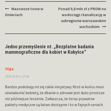
Zobacz
Mazowsze tonie w
Ponad 9,8 mln zł z PROW na
wpisy
śmieciach
wodociągi i kanalizację w
subregionie warszawskim
wschodnim
Jedno przemyślenie nt. „
Bezpłatne badania
mammograficzne dla kobiet w Kobyłce
”
Olga
2020-03-07 o 23:42
Bardzo podobają mi się takie inicjatywy. Ktoś w końcu musi
uświadomić kobiety, że dbanie o zdrowie jest dużo prostsze
niż późniejsze leczenie. Zwłaszcza, że teraz prywatne
pakiety medyczne są łatwo dostępne i to w fajnych cenach.