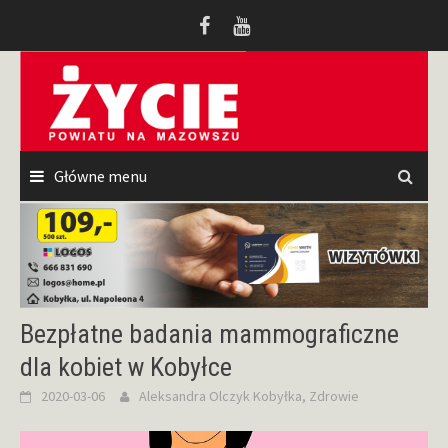
Przeskocz
do
treści
Główne menu
Bezpłatne badania mammograficzne
dla kobiet w Kobyłce
2020-03-06
Aleksandra Olczyk
Kobyłka
,
Zdrowie