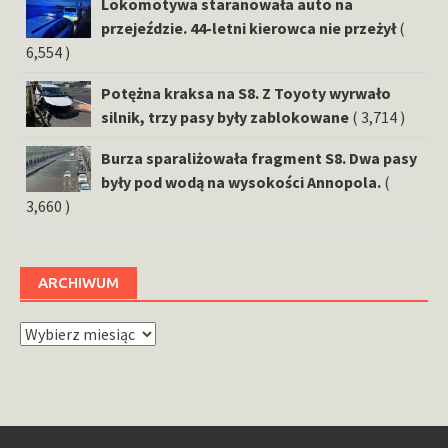
Lokomotywa staranowała auto na
przejeździe. 44-letni kierowca nie przeżył
(
6,554 )
Potężna kraksa na S8. Z Toyoty wyrwało
silnik, trzy pasy były zablokowane
( 3,714 )
Burza sparaliżowała fragment S8. Dwa pasy
były pod wodą na wysokości Annopola.
(
3,660 )
ARCHIWUM
Archiwum