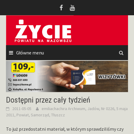
Przeskocz
do
treści
Główne menu
Dostępni przez cały tydzień
2011-05-05
emiliachachira
Archiwum
,
Jadów
,
Nr 0226, 5 maja
2011
,
Powiat
,
Samorząd
,
Tłuszcz
To już przedostatni materiał, w którym sprawdziliśmy czy