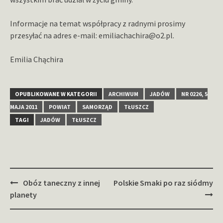
Informacje na temat współpracy z radnymi prosimy
przesyłać na adres e-mail: emiliachachira@o2.pl.
Emilia Chąchira
OPUBLIKOWANE W KATEGORII
ARCHIWUM
JADÓW
NR 0226, 5
MAJA 2011
POWIAT
SAMORZĄD
TŁUSZCZ
TAGI
JADÓW
TŁUSZCZ
Zobacz
Obóz taneczny z innej
Polskie Smaki po raz siódmy
wpisy
planety