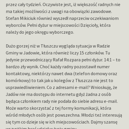
przez cały tydzień. Oczywiste jest, iż większość radnych nie
ma takiej możliwości z uwagi na obowiązki zawodowe.
Stefan Mikiciuk również wyszedł naprzeciw oczekiwaniom
wyborców. Pełni dyżur w miejscowości Dzięcioły, która
należy do jego okręgu wyborczego.
Dużo gorzej niż w Tłuszczu wygląda sytuacja w Radzie
Gminy w Jadowie, która również liczy 15 członków. Tu
jedynie przewodniczący Rafał Rozpara pełni dyżur. 14:1 – to
bardzo zły wynik. Choć każdy radny pozostawił numer
kontaktowy, niektórzy nawet dwa (telefon domowy oraz
komórkowy) to tak jak u kolegów z Tłuszcza nie jest to
usprawiedliwieniem. Co z adresami e-mail? Wnioskuję, że
Jadów nie ma dostępu do internetu gdyż żadna z osób
będąca członkiem rady nie podała do siebie adresu e-mail.
Może warto skorzystać z tej formy komunikacji, która
wśród młodych osób jest powszechna. Młodzi też interesują
się tym co dzieje się w ich miejscowościach. Dajmy szansę
wszystkim brać udział w życiu gminy.