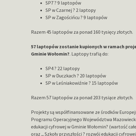
SP7 ? 9 laptopów
SP w Czarnej ? 2 laptopy
SP w Zagościńcu ? 9 laptopów
Razem 45 laptopów za ponad 160 tysięcy złotych.
57 laptopów zostanie kupionych w ramach projek
Gminie Wołomin?
. Laptopy trafią do:
SP4 ? 22 laptopy
SP w Duczkach ? 20 laptopów
SP w Leśniakowiźnie ? 15 laptopów
Razem 57 laptopów za ponad 203 tysiące złotych.
Projekty są współfinansowane ze środków Europe
Programu Operacyjnego Województwa Mazowieckiego
edukacji cyfrowej w Gminie Wołomin? (wartość całeg
oraz ,, Szkoły przyszłości ? rozwój edukacji cyfro