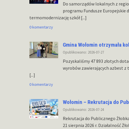
Do samorządów lokalnych z regio
programu Fundusze Europejskie d
termomodernizację szkół
[...]
0 komentarzy
Gmina Wołomin otrzymała kol
Opublikowano: 2026-07-27
Pozyskaliśmy 47 893 złotych dotac
wyrobów zawierających azbest z 
[...]
0 komentarzy
Wołomin – Rekrutacja do Pub
Opublikowano: 2026-07-24
Rekrutacja do Publicznego Żłobka
21 sierpnia 2026 r. Działalność Żł