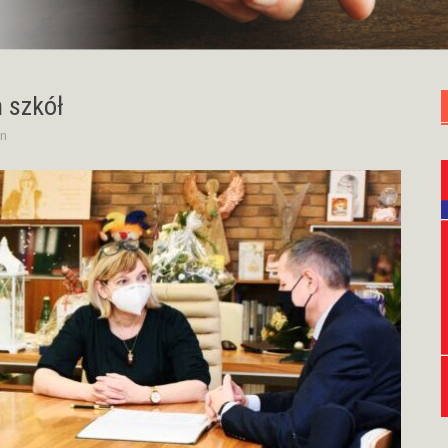
 szkół
n