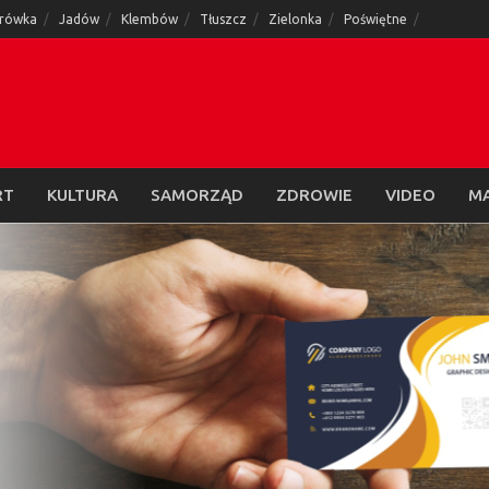
rówka
Jadów
Klembów
Tłuszcz
Zielonka
Poświętne
RT
KULTURA
SAMORZĄD
ZDROWIE
VIDEO
M