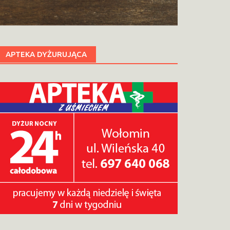
APTEKA DYŻURUJĄCA