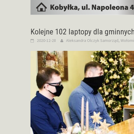
Kolejne 102 laptopy dla gminnych
2020-12-28
Aleksandra Olczyk
Samorząd
,
Wołomi