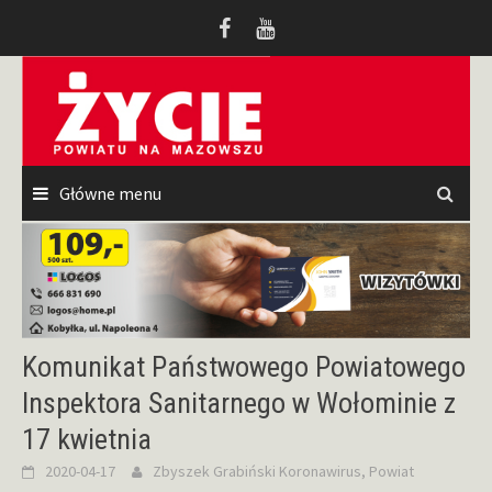
Przeskocz
do
treści
Główne menu
Komunikat Państwowego Powiatowego
Inspektora Sanitarnego w Wołominie z
17 kwietnia
2020-04-17
Zbyszek Grabiński
Koronawirus
,
Powiat