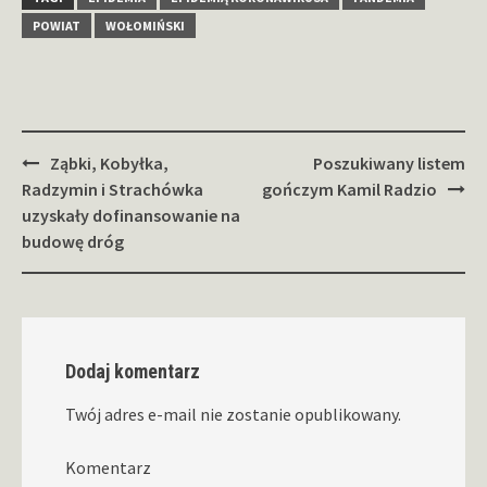
POWIAT
WOŁOMIŃSKI
Zobacz
Ząbki, Kobyłka,
Poszukiwany listem
wpisy
Radzymin i Strachówka
gończym Kamil Radzio
uzyskały dofinansowanie na
budowę dróg
Dodaj komentarz
Twój adres e-mail nie zostanie opublikowany.
Komentarz