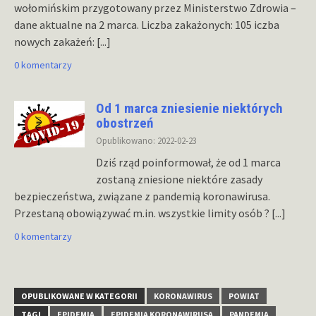
wołomińskim przygotowany przez Ministerstwo Zdrowia –
dane aktualne na 2 marca. Liczba zakażonych: 105 iczba
nowych zakażeń:
[...]
0 komentarzy
Od 1 marca zniesienie niektórych
obostrzeń
Opublikowano: 2022-02-23
Dziś rząd poinformował, że od 1 marca
zostaną zniesione niektóre zasady
bezpieczeństwa, związane z pandemią koronawirusa.
Przestaną obowiązywać m.in. wszystkie limity osób ?
[...]
0 komentarzy
OPUBLIKOWANE W KATEGORII
KORONAWIRUS
POWIAT
TAGI
EPIDEMIA
EPIDEMIĄ KORONAWIRUSA
PANDEMIA