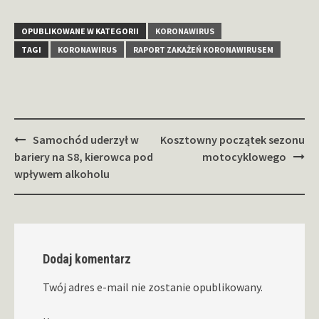
OPUBLIKOWANE W KATEGORII
KORONAWIRUS
TAGI
KORONAWIRUS
RAPORT ZAKAŻEŃ KORONAWIRUSEM
Zobacz
Samochód uderzył w
Kosztowny początek sezonu
wpisy
bariery na S8, kierowca pod
motocyklowego
wpływem alkoholu
Dodaj komentarz
Twój adres e-mail nie zostanie opublikowany.