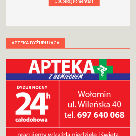
APTEKA DYŻURUJĄCA