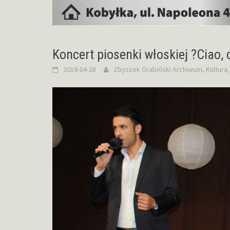
Koncert piosenki włoskiej ?Ciao, c
2016-04-28
Zbyszek Grabiński
Archiwum
,
Kultura