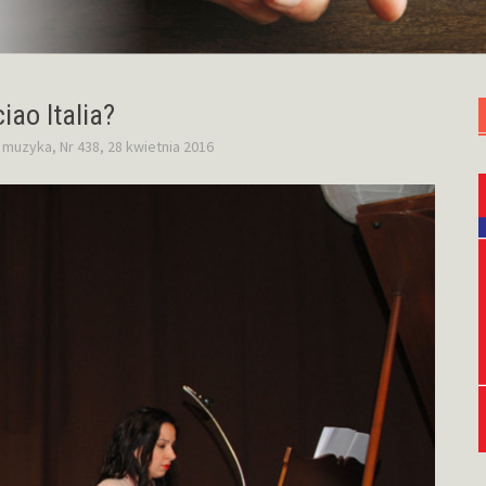
iao Italia?
,
muzyka
,
Nr 438, 28 kwietnia 2016