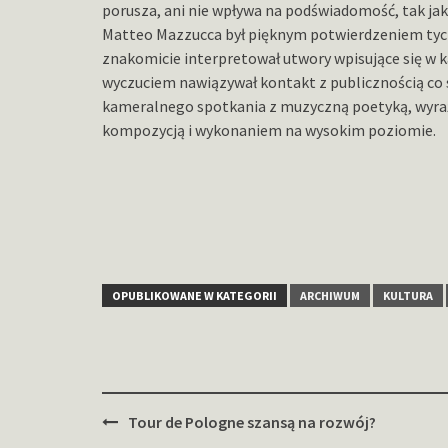
porusza, ani nie wpływa na podświadomość, tak ja
Matteo Mazzucca był pięknym potwierdzeniem tych
znakomicie interpretował utwory wpisujące się w 
wyczuciem nawiązywał kontakt z publicznością co 
kameralnego spotkania z muzyczną poetyką, wyra
kompozycją i wykonaniem na wysokim poziomie.
OPUBLIKOWANE W KATEGORII
ARCHIWUM
KULTURA
Zobacz
Tour de Pologne szansą na rozwój?