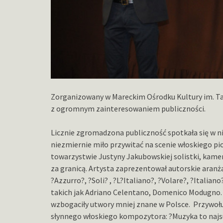
Zorganizowany w Mareckim Ośrodku Kultury im. Tad
z ogromnym zainteresowaniem publiczności.
Licznie zgromadzona publiczność spotkała się w ni
niezmiernie miło przywitać na scenie włoskiego p
towarzystwie Justyny Jakubowskiej solistki, kamera
za granicą. Artysta zaprezentował autorskie aranża
?Azzurro?, ?Soli? , ?L?Italiano?, ?Volare?, ?Ital
takich jak Adriano Celentano, Domenico Modugno
wzbogaciły utwory mniej znane w Polsce. Przywoł
słynnego włoskiego kompozytora: ?Muzyka to najsu