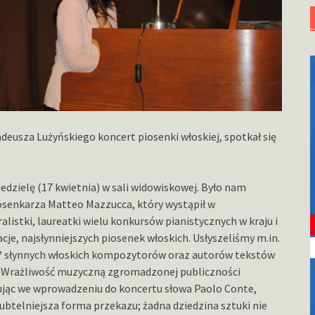
eusza Lużyńskiego koncert piosenki włoskiej, spotkał się
edzielę (17 kwietnia) w sali widowiskowej. Było nam
iosenkarza Matteo Mazzucca, który wystąpił w
listki, laureatki wielu konkursów pianistycznych w kraju i
cje, najsłynniejszych piosenek włoskich. Usłyszeliśmy m.in.
iano? słynnych włoskich kompozytorów oraz autorów tekstów
. Wrażliwość muzyczną zgromadzonej publiczności
ując we wprowadzeniu do koncertu słowa Paolo Conte,
btelniejsza forma przekazu; żadna dziedzina sztuki nie