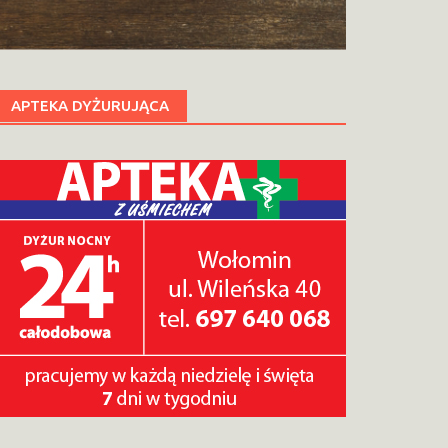
APTEKA DYŻURUJĄCA