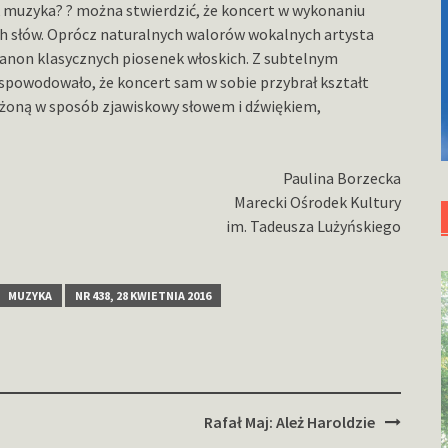
k muzyka? ? można stwierdzić, że koncert w wykonaniu
 słów. Oprócz naturalnych walorów wokalnych artysta
kanon klasycznych piosenek włoskich. Z subtelnym
spowodowało, że koncert sam w sobie przybrał kształt
żoną w sposób zjawiskowy słowem i dźwiękiem,
Paulina Borzecka
Marecki Ośrodek Kultury
im. Tadeusza Lużyńskiego
MUZYKA
NR 438, 28 KWIETNIA 2016
Rafał Maj: Ależ Haroldzie