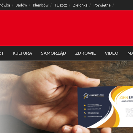
rówka
Jadów
Klembów
Tłuszcz
Zielonka
Poświętne
RT
KULTURA
SAMORZĄD
ZDROWIE
VIDEO
M