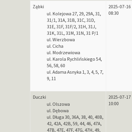
Ząbki
2025-07-16
08:30
ul. Kolejowa 27, 29, 29A, 31,
31/1, 31A, 31B, 31C, 31D,
31E, 31F, 31F/2, 31H, 31J,
31K, 31L, 31M, 31N, 31 P/1
ul. Wierzbowa
ul. Cicha
ul. Modrzewiowa
ul. Karola Rychlińskiego 54,
56, 58, 60
ul. Adama Asnyka 1, 3, 4, 5, 7,
9, 11
Duczki
2025-07-17
10:00
ul. Olszowa
ul. Dębowa
ul. Długa 30, 36A, 38, 40, 40B,
42, 42A, 42B, 59, 44, 46, 47A,
47B, 47E, 47F, 47G, 47H, 49,