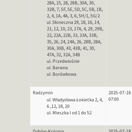
28A, 15, 28, 28B, 30A, 30,
32B, 7, 5F, 5E, 5D, 5C, 5B, 1B,
2, 4, 1A, 4A, 3, 6, 5H/1, 5G/2
ul. Słoneczna 29, 18, 16, 14,
21, 12, 10, 23, 17A, 4, 29, 29B,
22, 22A, 22B, 33, 33A, 33B,
35, 26, 24, 24A, 26, 28B, 28A,
30A, 30B, 43, 43B, 41, 30,
47A, 32, 32A, 34B
ul. Przedwiośnie
ul. Barwna
ul. Borówkowa
Radzymin
2025-07-18
07:00
ul. Władysława Łokietka 2, 4,
6 ,12, 18, 20
ul. Mieszka I od 1 do 52
Dybów-Kolonia
2025-07-18