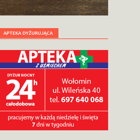
APTEKA DYŻURUJĄCA