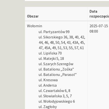
Data
Obszar
rozpoczęci
Wołomin
2025-07-15
08:00
ul. Partyzantów 99
ul. Sikorskiego 36, 38, 40, 42,
44, 46, 48, 50, 54, 43, 43A, 45,
47, 45A, 49, 51, 53, 55, 57, 61
ul. Lipińska 70
ul. Matejki 5, 18
ul. Szarych Szeregów
ul. Batalionu „Zośka”
ul. Batalionu „Parasol”
ul. Kresowa
ul. Andersa
ul. Czwartaków 6, 8
ul. Słowiańska 3, 5, 7
ul. Wołodyjowskiego 6
ul. Zagłoby