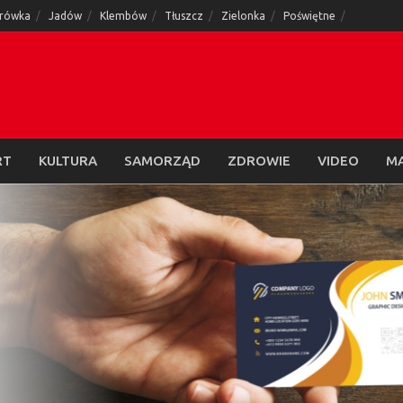
rówka
Jadów
Klembów
Tłuszcz
Zielonka
Poświętne
RT
KULTURA
SAMORZĄD
ZDROWIE
VIDEO
M