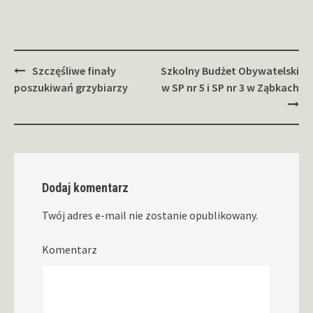
Zobacz
Szczęśliwe finały
Szkolny Budżet Obywatelski
wpisy
poszukiwań grzybiarzy
w SP nr 5 i SP nr 3 w Ząbkach
Dodaj komentarz
Twój adres e-mail nie zostanie opublikowany.
Komentarz