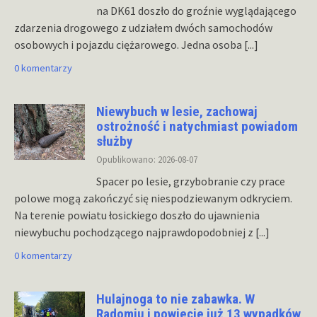
na DK61 doszło do groźnie wyglądającego
zdarzenia drogowego z udziałem dwóch samochodów
osobowych i pojazdu ciężarowego. Jedna osoba
[...]
0 komentarzy
Niewybuch w lesie, zachowaj
ostrożność i natychmiast powiadom
służby
Opublikowano: 2026-08-07
Spacer po lesie, grzybobranie czy prace
polowe mogą zakończyć się niespodziewanym odkryciem.
Na terenie powiatu łosickiego doszło do ujawnienia
niewybuchu pochodzącego najprawdopodobniej z
[...]
0 komentarzy
Hulajnoga to nie zabawka. W
Radomiu i powiecie już 13 wypadków