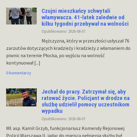
Czujni mieszkańcy schwytali
włamywacza. 41-latek zaledwie od
kilku tygodni przebywał na wolności
Opublikowano: 2026-08-07
Mężczyzna, który w przeszłości usłyszał 76
zarzutów dotyczących kradzieży i kradzieży z włamaniem do
piwnic na terenie Płocka, po wyjściu na wolność
kontynuował
[...]
0 komentarzy
Jechał do pracy. Zatrzymał się, aby
ratować życie. Policjant w drodze na
służbę udzielił pomocy uczestnikom
wypadku
Opublikowano: 2026-08-07
Mł. asp. Kamil Grzyb, funkcjonariusz Komendy Rejonowej
Policji Warszawa II, jadąc do miejsca pełnienia służby był