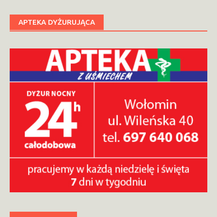
APTEKA DYŻURUJĄCA