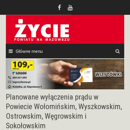
Przeskocz
do
treści
Główne menu
Planowane wyłączenia prądu w
Powiecie Wołomińskim, Wyszkowskim,
Ostrowskim, Węgrowskim i
Sokołowskim