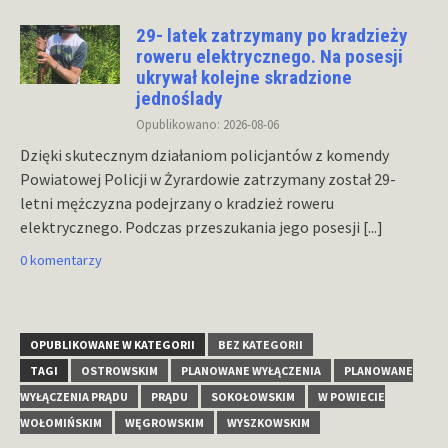
29- latek zatrzymany po kradzieży
roweru elektrycznego. Na posesji
ukrywał kolejne skradzione
jednoślady
Opublikowano: 2026-08-06
Dzięki skutecznym działaniom policjantów z komendy
Powiatowej Policji w Żyrardowie zatrzymany został 29-
letni mężczyzna podejrzany o kradzież roweru
elektrycznego. Podczas przeszukania jego posesji
[...]
0 komentarzy
OPUBLIKOWANE W KATEGORII
BEZ KATEGORII
TAGI
OSTROWSKIM
PLANOWANE WYŁĄCZENIA
PLANOWANE
WYŁĄCZENIA PRĄDU
PRĄDU
SOKOŁOWSKIM
W POWIECIE
WOŁOMIŃSKIM
WĘGROWSKIM
WYSZKOWSKIM