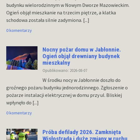
budynku wielorodzinnym w Nowym Dworze Mazowieckim.
Ogień objął mieszkanie na trzecim piętrze, a klatka
schodowa została silnie zadymiona.
[...]
0 komentarzy
Nocny pożar domu w Jabłonnie.
Ogień objął drewniany budynek
mieszkalny
Opublikowano: 2026-08-07
W środku nocy w Jabłonnie doszło do
groźnego pożaru budynku jednorodzinnego. Zgłoszenie o
pożarze instalacji elektrycznej w domu przy ul. Bliskiej
wpłynęło do
[...]
0 komentarzy
Próba defilady 2026. Zamknięta
Wisłostrada i duże zmiany w ruchu