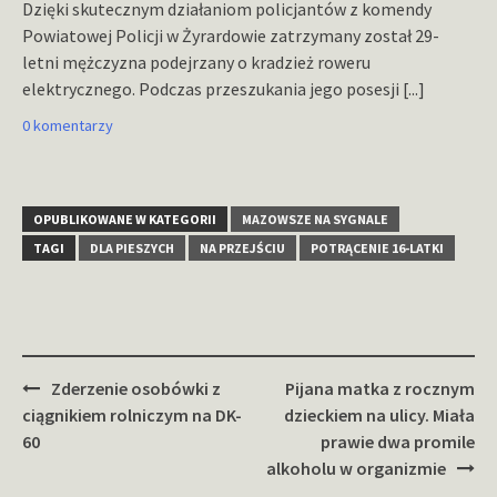
Dzięki skutecznym działaniom policjantów z komendy
Powiatowej Policji w Żyrardowie zatrzymany został 29-
letni mężczyzna podejrzany o kradzież roweru
elektrycznego. Podczas przeszukania jego posesji
[...]
0 komentarzy
OPUBLIKOWANE W KATEGORII
MAZOWSZE NA SYGNALE
TAGI
DLA PIESZYCH
NA PRZEJŚCIU
POTRĄCENIE 16-LATKI
Zobacz
Zderzenie osobówki z
Pijana matka z rocznym
wpisy
ciągnikiem rolniczym na DK-
dzieckiem na ulicy. Miała
60
prawie dwa promile
alkoholu w organizmie