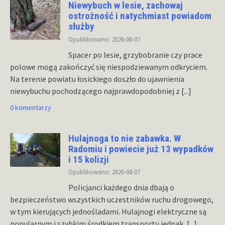
Niewybuch w lesie, zachowaj
ostrożność i natychmiast powiadom
służby
Opublikowano: 2026-08-07
Spacer po lesie, grzybobranie czy prace
polowe mogą zakończyć się niespodziewanym odkryciem.
Na terenie powiatu łosickiego doszło do ujawnienia
niewybuchu pochodzącego najprawdopodobniej z
[...]
0 komentarzy
Hulajnoga to nie zabawka. W
Radomiu i powiecie już 13 wypadków
i 15 kolizji
Opublikowano: 2026-08-07
Policjanci każdego dnia dbają o
bezpieczeństwo wszystkich uczestników ruchu drogowego,
w tym kierujących jednośladami. Hulajnogi elektryczne są
popularnym i szybkim środkiem transportu jednak,
[...]