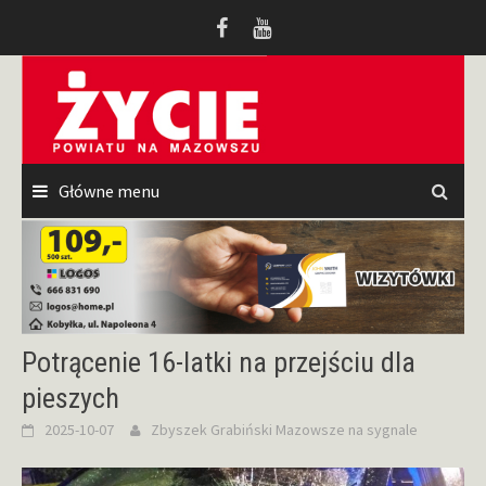
Przeskocz
do
treści
Główne menu
Potrącenie 16-latki na przejściu dla
pieszych
2025-10-07
Zbyszek Grabiński
Mazowsze na sygnale