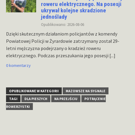
roweru elektrycznego. Na posesji
ukrywał kolejne skradzione
jednoślady
Opublikowano: 2026-08-06
Dzięki skutecznym działaniom policjantów z komendy
Powiatowej Policji w Żyrardowie zatrzymany został 29-
letni mężczyzna podejrzany o kradzież roweru
elektrycznego. Podczas przeszukania jego posesji
[...]
0 komentarzy
OPUBLIKOWANE W KATEGORII
MAZOWSZE NA SYGNALE
TAGI
DLA PIESZYCH
NA PRZEJŚCIU
POTRĄCENIE
ROWERZYSTKI