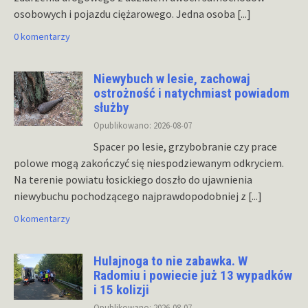
osobowych i pojazdu ciężarowego. Jedna osoba
[...]
0 komentarzy
Niewybuch w lesie, zachowaj
ostrożność i natychmiast powiadom
służby
Opublikowano: 2026-08-07
Spacer po lesie, grzybobranie czy prace
polowe mogą zakończyć się niespodziewanym odkryciem.
Na terenie powiatu łosickiego doszło do ujawnienia
niewybuchu pochodzącego najprawdopodobniej z
[...]
0 komentarzy
Hulajnoga to nie zabawka. W
Radomiu i powiecie już 13 wypadków
i 15 kolizji
Opublikowano: 2026-08-07