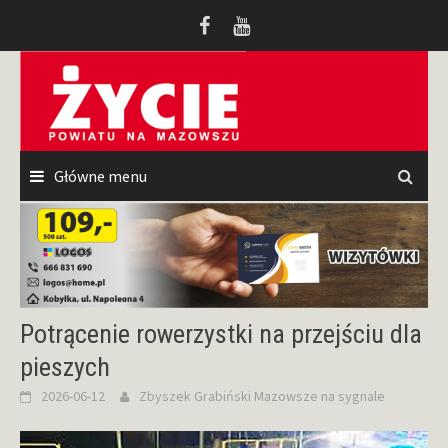
Przeskocz
do
treści
Główne menu
Potrącenie rowerzystki na przejściu dla
pieszych
2026-06-12
Zbyszek Grabiński
Mazowsze na sygnale