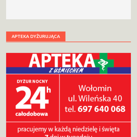
APTEKA DYŻURUJĄCA