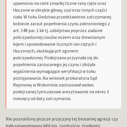
ujawniono na ciele zmarłej liczne rany cięte oraz
tłuczone w obrębie głowy, szyi oraz innych części
ciała.
W toku śledztwa przedstawiono zatrzymanej
kobiecie zarzut popełnienia czynu zabronionego z
art. 148 par. 1 kk tj. zabójstwa poprzez zadanie
pokrzywdzonej ciosów nożem oraz drewnianym
kijem i spowodowanie licznych ran ciętych i
tłuczonych, skutkujących zgonem
pokrzywdzonej. Podejrzana przyznała się do
popełnienia zarzucanego jej czynu i złożyła
wyjaśnienia wymagające weryfikacji w toku
postępowania. Na wniosek prokuratora Sąd
Rejonowy w Wołominie zastosował wobec
podejrzanej tymczasowe aresztowanie na okres 3
miesięcy od daty zatrzymania.
Nie poznaliśmy jeszcze przyczyny tej brutalnej agresji: czy
była spowodowana kłótnią, zazdrością, środkami