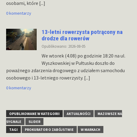
osobami, które
[...]
0 komentarzy
13-letni rowerzysta potrącony na
drodze dla rowerów
Opublikowano: 2026-08-05
We wtorek (4.08) po godzinie 18:20 na ul.
Wyszkowskiej w Pułtusku doszło do
poważnego zdarzenia drogowego z udziałem samochodu
osobowego i 13-letniego rowerzysty.
[...]
0 komentarzy
OPUBLIKOWANE W KATEGORII
AKTUALNOŚCI
MAZOWSZE NA
SYGNALE
SLIDER
TAGI
PROKURATOR O ZABÓJSTWIE
W MARKACH