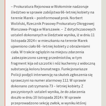
– Prokuratura Rejonowa w Wołominie nadzoruje
śledztwo w sprawie zabójstwa 66-letniej kobiety na
terenie Marek – poinformował prok. Norbert
Woliński, Rzecznik Prasowy Prokuratury Okręgowej
Warszawa-Praga w Warszawie
. – Z dotychczasowych
ustaleń dokonanych w śledztwie wynika, iż w dniu 11
listopada 2024 r. w mieszkaniu na terenie Marek
ujawniono ciało 66 -letniej kobiety z obrażeniami
ciała. W trakcie oględzin na miejscu zdarzenia
zabezpieczono szereg przedmiotów, w tym
fragment kija od szczotki i nóż kuchenny z widoczną
substancją koloru brunatnego. Funkcjonariusze
Policji podjęli interwencję na skutek zgłoszenia się
sprawczyni na numer alarmowy 112. W sprawie
dokonano zatrzymania 73 – letniej kobiety. Z
poczynionych ustaleń wynika, że do zdarzenia
doszło w dniu 10 listopada 2024 r. W sprawie
przeprowadzono sekcję zwłok, w wyniku której