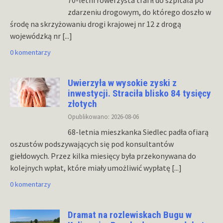
70-letni rowerzysta trafił do szpitala po
zdarzeniu drogowym, do którego doszło w
środę na skrzyżowaniu drogi krajowej nr 12 z drogą
wojewódzką nr
[...]
0 komentarzy
Uwierzyła w wysokie zyski z
inwestycji. Straciła blisko 84 tysięcy
złotych
Opublikowano: 2026-08-06
68-letnia mieszkanka Siedlec padła ofiarą
oszustów podszywających się pod konsultantów
giełdowych. Przez kilka miesięcy była przekonywana do
kolejnych wpłat, które miały umożliwić wypłatę
[...]
0 komentarzy
Dramat na rozlewiskach Bugu w