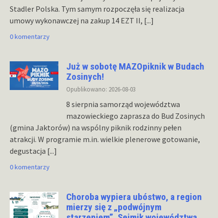
Stadler Polska. Tym samym rozpoczęła się realizacja
umowy wykonawczej na zakup 14 EZT II,
[...]
0 komentarzy
Już w sobotę MAZOpiknik w Budach
Zosinych!
Opublikowano: 2026-08-03
8 sierpnia samorząd województwa
mazowieckiego zaprasza do Bud Zosinych
(gmina Jaktorów) na wspólny piknik rodzinny pełen
atrakcji. W programie m.in. wielkie plenerowe gotowanie,
degustacja
[...]
0 komentarzy
Choroba wypiera ubóstwo, a region
mierzy się z „podwójnym
starzeniem”. Sejmik województwa