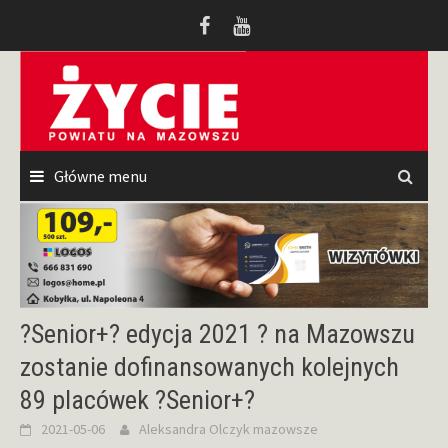
Przeskocz
do
treści
Główne menu
?Senior+? edycja 2021 ? na Mazowszu
zostanie dofinansowanych kolejnych
89 placówek ?Senior+?
2021-05-06
Aleksandra Olczyk
mazowsze