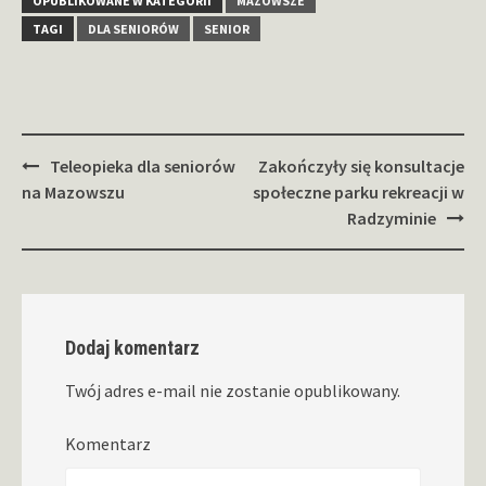
OPUBLIKOWANE W KATEGORII
MAZOWSZE
TAGI
DLA SENIORÓW
SENIOR
Zobacz
Teleopieka dla seniorów
Zakończyły się konsultacje
wpisy
na Mazowszu
społeczne parku rekreacji w
Radzyminie
Dodaj komentarz
Twój adres e-mail nie zostanie opublikowany.
Komentarz