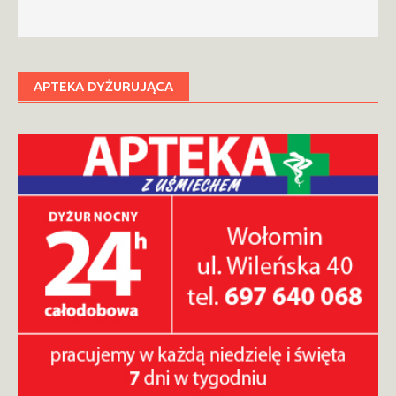
APTEKA DYŻURUJĄCA