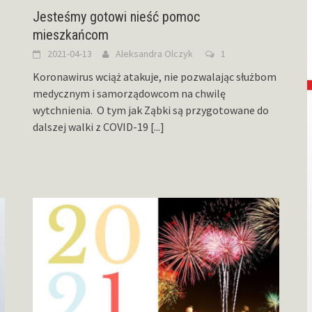
Jesteśmy gotowi nieść pomoc
mieszkańcom
2021-04-13
Aleksandra Olczyk
1
Koronawirus wciąż atakuje, nie pozwalając służbom
medycznym i samorządowcom na chwilę
wytchnienia. O tym jak Ząbki są przygotowane do
–
dalszej walki z COVID-19
[...]