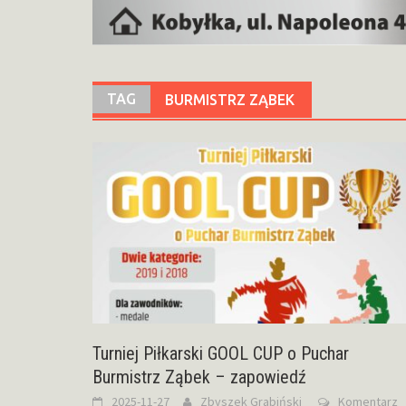
TAG
BURMISTRZ ZĄBEK
Turniej Piłkarski GOOL CUP o Puchar
Burmistrz Ząbek – zapowiedź
2025-11-27
Zbyszek Grabiński
Komentarz