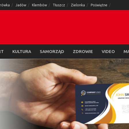
rówka
Jadów
Klembów
Tłuszcz
Zielonka
Poświętne
RT
KULTURA
SAMORZĄD
ZDROWIE
VIDEO
M