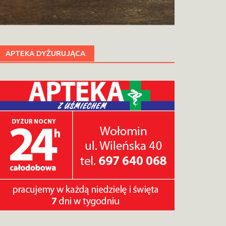
APTEKA DYŻURUJĄCA