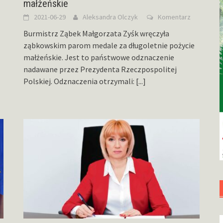
małżeńskie
2021-06-29
Aleksandra Olczyk
Komentarz
Burmistrz Ząbek Małgorzata Zyśk wręczyła
ząbkowskim parom medale za długoletnie pożycie
małżeńskie. Jest to państwowe odznaczenie
nadawane przez Prezydenta Rzeczpospolitej
Polskiej. Odznaczenia otrzymali:
[...]