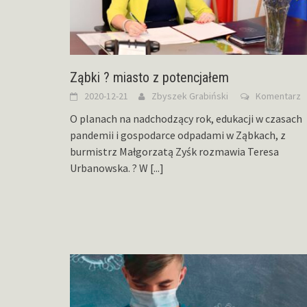
Ząbki ? miasto z potencjałem
2020-12-21
Zbyszek Grabiński
Komentarz
O planach na nadchodzący rok, edukacji w czasach
pandemii i gospodarce odpadami w Ząbkach, z
burmistrz Małgorzatą Zyśk rozmawia Teresa
Urbanowska. ? W
[...]