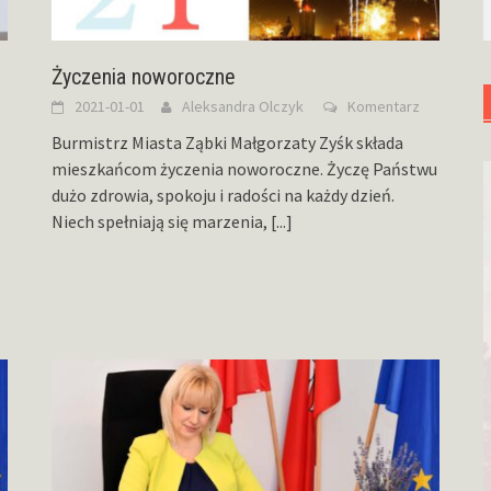
Życzenia noworoczne
2021-01-01
Aleksandra Olczyk
Komentarz
Burmistrz Miasta Ząbki Małgorzaty Zyśk składa
mieszkańcom życzenia noworoczne. Życzę Państwu
dużo zdrowia, spokoju i radości na każdy dzień.
Niech spełniają się marzenia,
[...]