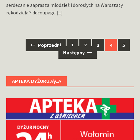
serdecznie zaprasza młodzież i dorosłych na Warsztaty
rękodzieła ? decoupage
[...]
Nawigacja
Poprzedni
1
2
3
4
5
po
Następny
wpisach
APTEKA DYŻURUJĄCA