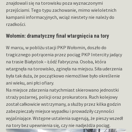
znajdowali się na torowisku poza wyznaczonymi
przejściami. Tego typu zachowanie, mimo wieloletnich
kampanii informacyjnych, wciąż niestety nie należy do
rzadkości.
Wołomin: dramatyczny finał wtargnięcia na tory
W marcu, w pobliżu stacji PKP Wołomin, doszło do
tragicznego potrącenia przez pociąg PKP Intercity jadący
na trasie Białystok – Łódź Fabryczna. Osoba, która
wtargnęła na torowisko, zginęła na miejscu. Siła uderzenia
była tak duża, że początkowo niemożliwe było określenie
ani wieku, ani płci ofiary.
Na miejsce zdarzenia natychmiast skierowano jednostki
straży pożarnej, policji oraz prokuratora. Ruch kolejowy
został całkowicie wstrzymany, a służby przez kilka godzin
zabezpieczały miejsce wypadku i prowadziły czynności
wyjaśniające. Wstępne ustalenia sugerują, że pieszy wszedł
na tory bez upewnienia się, czy nie nadjeżdża pociąg.