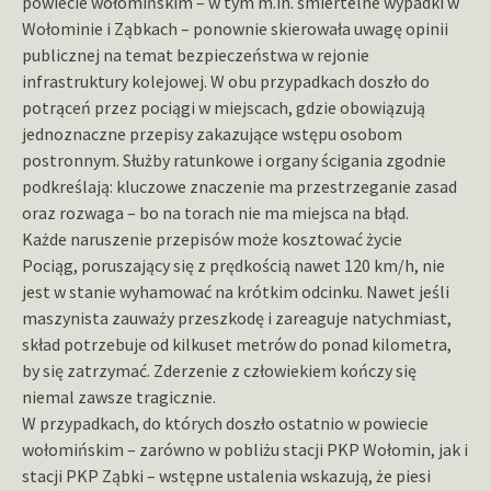
powiecie wołomińskim – w tym m.in. śmiertelne wypadki w
Wołominie i Ząbkach – ponownie skierowała uwagę opinii
publicznej na temat bezpieczeństwa w rejonie
infrastruktury kolejowej. W obu przypadkach doszło do
potrąceń przez pociągi w miejscach, gdzie obowiązują
jednoznaczne przepisy zakazujące wstępu osobom
postronnym. Służby ratunkowe i organy ścigania zgodnie
podkreślają: kluczowe znaczenie ma przestrzeganie zasad
oraz rozwaga – bo na torach nie ma miejsca na błąd.
Każde naruszenie przepisów może kosztować życie
Pociąg, poruszający się z prędkością nawet 120 km/h, nie
jest w stanie wyhamować na krótkim odcinku. Nawet jeśli
maszynista zauważy przeszkodę i zareaguje natychmiast,
skład potrzebuje od kilkuset metrów do ponad kilometra,
by się zatrzymać. Zderzenie z człowiekiem kończy się
niemal zawsze tragicznie.
W przypadkach, do których doszło ostatnio w powiecie
wołomińskim – zarówno w pobliżu stacji PKP Wołomin, jak i
stacji PKP Ząbki – wstępne ustalenia wskazują, że piesi