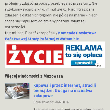
próbujmy zdążyć na pociąg przebiegając przez tory. Nie
ryzykujmy życia dla kilku minut zysku. Niech tragiczne
zdarzenia ostatnich tygodni nie pójdą na marne – niech
staną się impulsem do zmiany postaw i większej
ostrożności.
fot: mł. asp. Piotr Szczepański /
Komenda Powiatowa
Państwowej Straży Pożarnej w Wołominie
Więcej wiadomości z Mazowsza
Kupowali przez internet, stracili
pieniądze. Uwaga na oszustwa
zakupowe
Opublikowano: 2026-08-06
Zakupy przez internet są wygodne, jednak