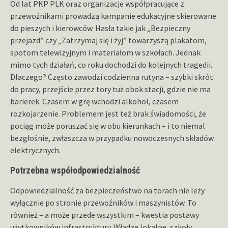
Od lat PKP PLK oraz organizacje współpracujące z
przewoźnikami prowadzą kampanie edukacyjne skierowane
do pieszych i kierowców. Hasła takie jak „Bezpieczny
przejazd” czy „Zatrzymaj się i żyj” towarzyszą plakatom,
spotom telewizyjnym i materiałom w szkołach. Jednak
mimo tych działań, co roku dochodzi do kolejnych tragedii.
Dlaczego? Często zawodzi codzienna rutyna – szybki skrót
do pracy, przejście przez tory tuż obok stacji, gdzie nie ma
barierek. Czasem w grę wchodzi alkohol, czasem
rozkojarzenie. Problemem jest też brak świadomości, że
pociąg może poruszać się w obu kierunkach – i to niemal
bezgłośnie, zwłaszcza w przypadku nowoczesnych składów
elektrycznych.
Potrzebna współodpowiedzialność
Odpowiedzialność za bezpieczeństwo na torach nie leży
wyłącznie po stronie przewoźników i maszynistów. To
również – a może przede wszystkim – kwestia postawy
użytkowników infrastruktury. Władze lokalne, szkoły,