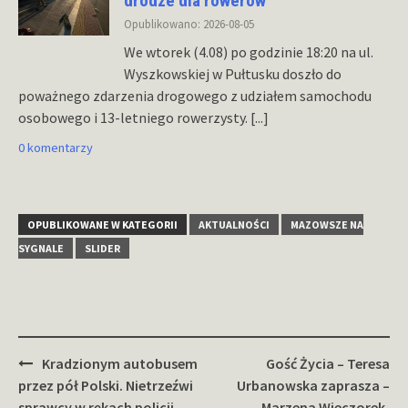
drodze dla rowerów
Opublikowano: 2026-08-05
We wtorek (4.08) po godzinie 18:20 na ul.
Wyszkowskiej w Pułtusku doszło do
poważnego zdarzenia drogowego z udziałem samochodu
osobowego i 13-letniego rowerzysty.
[...]
0 komentarzy
OPUBLIKOWANE W KATEGORII
AKTUALNOŚCI
MAZOWSZE NA
SYGNALE
SLIDER
Zobacz
Kradzionym autobusem
Gość Życia – Teresa
wpisy
przez pół Polski. Nietrzeźwi
Urbanowska zaprasza –
sprawcy w rękach policji
Marzena Wieczorek-