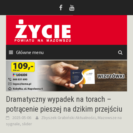
Przeskocz
do
treści
Główne menu
Dramatyczny wypadek na torach –
potrącenie pieszej na dzikim przejściu
2025-05-06
Zbyszek Grabiński
Aktualności
,
Mazowsze na
sygnale
,
slider