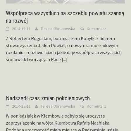
Współpraca wszystkich na szczeblu powiatu szansą
na rozwój
2014-12-11
Teresa Ubranowska
Komentarz
Z Robertem Roguskim, burmistrzem Kobyłki ? liderem
stowarzyszenia Jeden Powiat, o nowym samorządowym
rozdaniu i możliwościach jakie daje współpraca wszystkich
środowisk tworzących Radę
[...]
Nadszedł czas zmian pokoleniowych
2014-12-11
Teresa Ubranowska
Komentarz
W poniedziałek w Klembowie odbyło się uroczyste
zaprzysiężenie na wójta Klembowa Rafała Mathiaka.
Podobna uroczystość miała miejsce w Radzyminie, gdzie