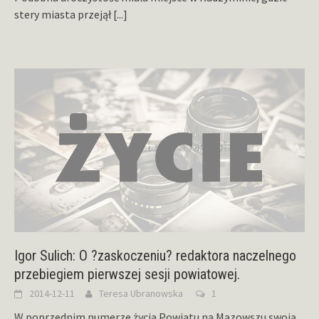
stery miasta przejął
[...]
Igor Sulich: O ?zaskoczeniu? redaktora naczelnego
przebiegiem pierwszej sesji powiatowej.
2014-12-11
Teresa Ubranowska
1
W poprzednim numerze życia Powiatu na Mazowszu swoją