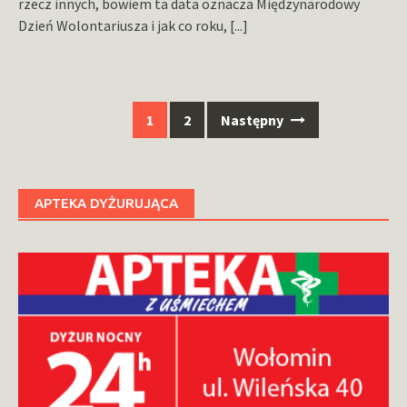
rzecz innych, bowiem ta data oznacza Międzynarodowy
Dzień Wolontariusza i jak co roku,
[...]
Nawigacja
1
2
Następny
po
wpisach
APTEKA DYŻURUJĄCA