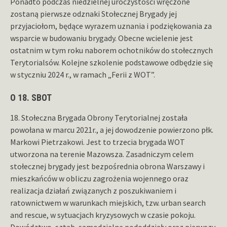
Ponadto podczas niedzielnej uroczystości wręczone
zostaną pierwsze odznaki Stołecznej Brygady jej
przyjaciołom, będące wyrazem uznania i podziękowania za
wsparcie w budowaniu brygady. Obecne wcielenie jest
ostatnim w tym roku naborem ochotników do stołecznych
Terytorialsów. Kolejne szkolenie podstawowe odbędzie się
w styczniu 2024 r., w ramach „Ferii z WOT”.
O 18. SBOT
18. Stołeczna Brygada Obrony Terytorialnej została
powołana w marcu 2021r., a jej dowodzenie powierzono płk.
Markowi Pietrzakowi. Jest to trzecia brygada WOT
utworzona na terenie Mazowsza. Zasadniczym celem
stołecznej brygady jest bezpośrednia obrona Warszawy i
mieszkańców w obliczu zagrożenia wojennego oraz
realizacja działań związanych z poszukiwaniem i
ratownictwem w warunkach miejskich, tzw. urban search
and rescue, w sytuacjach kryzysowych w czasie pokoju.
Dowództwo, sztab, samodzielne pododdziały oraz pierwszy