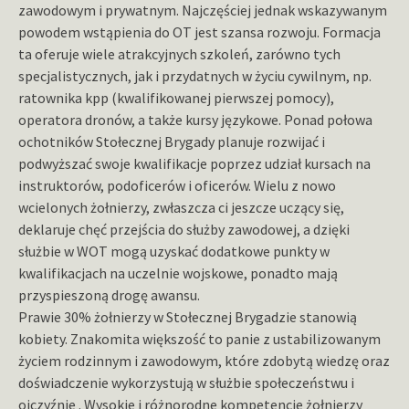
zawodowym i prywatnym. Najczęściej jednak wskazywanym
powodem wstąpienia do OT jest szansa rozwoju. Formacja
ta oferuje wiele atrakcyjnych szkoleń, zarówno tych
specjalistycznych, jak i przydatnych w życiu cywilnym, np.
ratownika kpp (kwalifikowanej pierwszej pomocy),
operatora dronów, a także kursy językowe. Ponad połowa
ochotników Stołecznej Brygady planuje rozwijać i
podwyższać swoje kwalifikacje poprzez udział kursach na
instruktorów, podoficerów i oficerów. Wielu z nowo
wcielonych żołnierzy, zwłaszcza ci jeszcze uczący się,
deklaruje chęć przejścia do służby zawodowej, a dzięki
służbie w WOT mogą uzyskać dodatkowe punkty w
kwalifikacjach na uczelnie wojskowe, ponadto mają
przyspieszoną drogę awansu.
Prawie 30% żołnierzy w Stołecznej Brygadzie stanowią
kobiety. Znakomita większość to panie z ustabilizowanym
życiem rodzinnym i zawodowym, które zdobytą wiedzę oraz
doświadczenie wykorzystują w służbie społeczeństwu i
ojczyźnie . Wysokie i różnorodne kompetencje żołnierzy