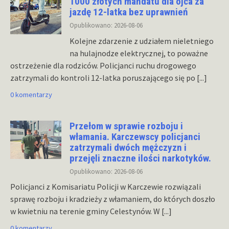
1000 złotych mandatu dla ojca za
jazdę 12-latka bez uprawnień
Opublikowano: 2026-08-06
Kolejne zdarzenie z udziałem nieletniego
na hulajnodze elektrycznej, to poważne
ostrzeżenie dla rodziców. Policjanci ruchu drogowego
zatrzymali do kontroli 12-latka poruszającego się po
[...]
0 komentarzy
Przełom w sprawie rozboju i
włamania. Karczewscy policjanci
zatrzymali dwóch mężczyzn i
przejęli znaczne ilości narkotyków.
Opublikowano: 2026-08-06
Policjanci z Komisariatu Policji w Karczewie rozwiązali
sprawę rozboju i kradzieży z włamaniem, do których doszło
w kwietniu na terenie gminy Celestynów. W
[...]
0 komentarzy