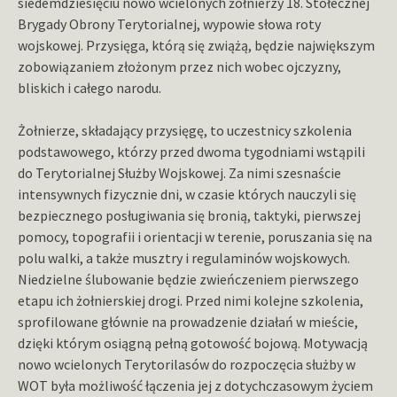
siedemdziesięciu nowo wcielonych żołnierzy 18. Stołecznej
Brygady Obrony Terytorialnej, wypowie słowa roty
wojskowej. Przysięga, którą się zwiążą, będzie największym
zobowiązaniem złożonym przez nich wobec ojczyzny,
bliskich i całego narodu.
Żołnierze, składający przysięgę, to uczestnicy szkolenia
podstawowego, którzy przed dwoma tygodniami wstąpili
do Terytorialnej Służby Wojskowej. Za nimi szesnaście
intensywnych fizycznie dni, w czasie których nauczyli się
bezpiecznego posługiwania się bronią, taktyki, pierwszej
pomocy, topografii i orientacji w terenie, poruszania się na
polu walki, a także musztry i regulaminów wojskowych.
Niedzielne ślubowanie będzie zwieńczeniem pierwszego
etapu ich żołnierskiej drogi. Przed nimi kolejne szkolenia,
sprofilowane głównie na prowadzenie działań w mieście,
dzięki którym osiągną pełną gotowość bojową. Motywacją
nowo wcielonych Terytorilasów do rozpoczęcia służby w
WOT była możliwość łączenia jej z dotychczasowym życiem