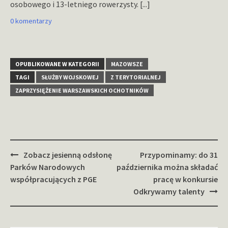
osobowego i 13-letniego rowerzysty.
[...]
0 komentarzy
OPUBLIKOWANE W KATEGORII
MAZOWSZE
TAGI
SŁUŻBY WOJSKOWEJ
Z TERYTORIALNEJ
ZAPRZYSIĘŻENIE WARSZAWSKICH OCHOTNIKÓW
Zobacz
Zobacz jesienną odsłonę
Przypominamy: do 31
wpisy
Parków Narodowych
października można składać
współpracujących z PGE
pracę w konkursie
Odkrywamy talenty