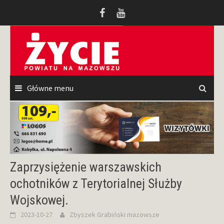
Przeskocz
do
treści
Główne menu
Zaprzysiężenie warszawskich
ochotników z Terytorialnej Służby
Wojskowej.
2023-10-27
Zbyszek Grabiński
mazowsze