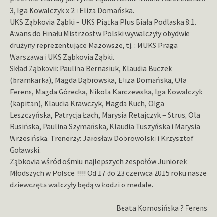
3, Iga Kowalczyk x 2 i Eliza Domańska.
UKS Ząbkovia Ząbki – UKS Piątka Plus Biała Podlaska 8:1.
Awans do Finału Mistrzostw Polski wywalczyły obydwie
drużyny reprezentujące Mazowsze, tj. : MUKS Praga
Warszawa i UKS Ząbkovia Ząbki.
Skład Ząbkovii: Paulina Bernasiuk, Klaudia Buczek
(bramkarka), Magda Dąbrowska, Eliza Domańska, Ola
Ferens, Magda Górecka, Nikola Karczewska, Iga Kowalczyk
(kapitan), Klaudia Krawczyk, Magda Kuch, Olga
Leszczyńska, Patrycja Łach, Marysia Retajczyk – Strus, Ola
Rusińska, Paulina Szymańska, Klaudia Tuszyńska i Marysia
Wrzesińska. Trenerzy: Jarosław Dobrowolski i Krzysztof
Goławski.
Ząbkovia wśród ośmiu najlepszych zespołów Juniorek
Młodszych w Polsce !!!!! Od 17 do 23 czerwca 2015 roku nasze
dziewczęta walczyły będą w Łodzi o medale.
Beata Komosińska ? Ferens