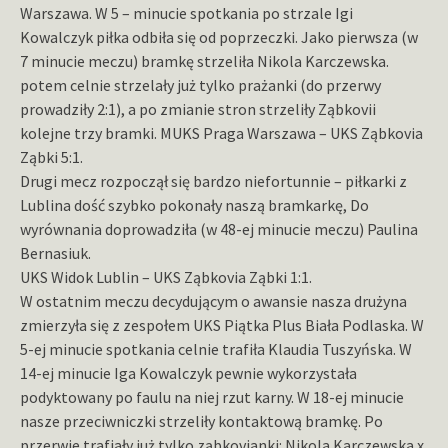
Warszawa. W 5 – minucie spotkania po strzale Igi
Kowalczyk piłka odbiła się od poprzeczki. Jako pierwsza (w
7 minucie meczu) bramkę strzeliła Nikola Karczewska.
potem celnie strzelały już tylko prażanki (do przerwy
prowadziły 2:1), a po zmianie stron strzeliły Ząbkovii
kolejne trzy bramki. MUKS Praga Warszawa – UKS Ząbkovia
Ząbki 5:1.
Drugi mecz rozpoczął się bardzo niefortunnie – piłkarki z
Lublina dość szybko pokonały naszą bramkarkę, Do
wyrównania doprowadziła (w 48-ej minucie meczu) Paulina
Bernasiuk.
UKS Widok Lublin – UKS Ząbkovia Ząbki 1:1.
W ostatnim meczu decydującym o awansie nasza drużyna
zmierzyła się z zespołem UKS Piątka Plus Biała Podlaska. W
5-ej minucie spotkania celnie trafiła Klaudia Tuszyńska. W
14-ej minucie Iga Kowalczyk pewnie wykorzystała
podyktowany po faulu na niej rzut karny. W 18-ej minucie
nasze przeciwniczki strzeliły kontaktową bramkę. Po
przerwie trafiały już tylko ząbkovianki: Nikola Karczewska x