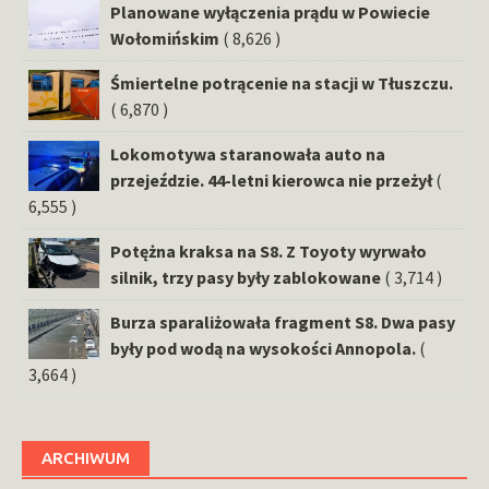
Planowane wyłączenia prądu w Powiecie
Wołomińskim
( 8,626 )
Śmiertelne potrącenie na stacji w Tłuszczu.
( 6,870 )
Lokomotywa staranowała auto na
przejeździe. 44-letni kierowca nie przeżył
(
6,555 )
Potężna kraksa na S8. Z Toyoty wyrwało
silnik, trzy pasy były zablokowane
( 3,714 )
Burza sparaliżowała fragment S8. Dwa pasy
były pod wodą na wysokości Annopola.
(
3,664 )
ARCHIWUM