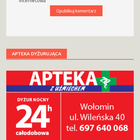
internetowa
APTEKA DYŻURUJĄCA