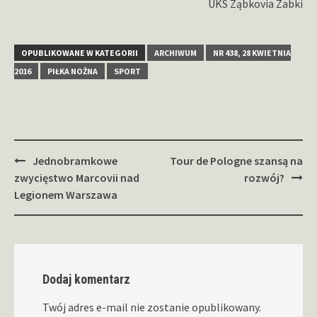
UKS Ząbkovia Zabki
OPUBLIKOWANE W KATEGORII
ARCHIWUM
NR 438, 28 KWIETNIA
2016
PIŁKA NOŻNA
SPORT
Zobacz
Jednobramkowe
Tour de Pologne szansą na
wpisy
zwycięstwo Marcovii nad
rozwój?
Legionem Warszawa
Dodaj komentarz
Twój adres e-mail nie zostanie opublikowany.