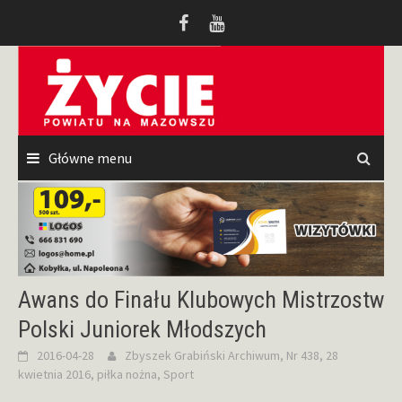
Przeskocz
do
treści
Główne menu
Awans do Finału Klubowych Mistrzostw
Polski Juniorek Młodszych
2016-04-28
Zbyszek Grabiński
Archiwum
,
Nr 438, 28
kwietnia 2016
,
piłka nożna
,
Sport