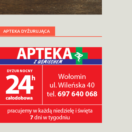
APTEKA DYŻURUJĄCA