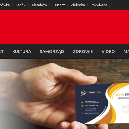
rówka
Jadów
Klembów
Tłuszcz
Zielonka
Poświętne
RT
KULTURA
SAMORZĄD
ZDROWIE
VIDEO
M