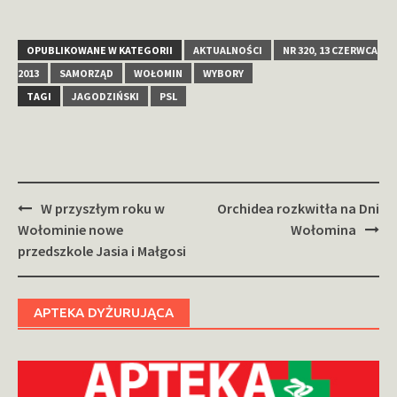
OPUBLIKOWANE W KATEGORII
AKTUALNOŚCI
NR 320, 13 CZERWCA
2013
SAMORZĄD
WOŁOMIN
WYBORY
TAGI
JAGODZIŃSKI
PSL
Zobacz
W przyszłym roku w
Orchidea rozkwitła na Dni
wpisy
Wołominie nowe
Wołomina
przedszkole Jasia i Małgosi
APTEKA DYŻURUJĄCA