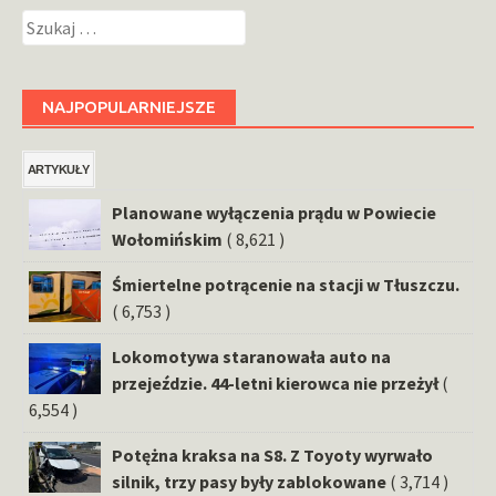
Szukaj:
NAJPOPULARNIEJSZE
ARTYKUŁY
Planowane wyłączenia prądu w Powiecie
Wołomińskim
( 8,621 )
Śmiertelne potrącenie na stacji w Tłuszczu.
( 6,753 )
Lokomotywa staranowała auto na
przejeździe. 44-letni kierowca nie przeżył
(
6,554 )
Potężna kraksa na S8. Z Toyoty wyrwało
silnik, trzy pasy były zablokowane
( 3,714 )