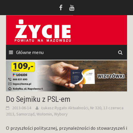
Przeskocz
do
treści
Główne menu
Do Sejmiku z PSL-em
2013-06-14
Łukasz Rygało
Aktualności
,
Nr 320, 13 czerwca
2013
,
Samorząd
,
Wołomin
,
Wybory
O przyszłości politycznej, przynależności do stowarzyszeń i