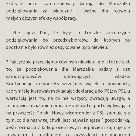
których liczni samorządowcy kierują do Marszałka
podziękowania za widoczne i ważne dla rozwoju
małych ojczyzn efekty współpracy.
– Nie sądzi Pan, że były to troszkę kurtuazyjne
podziękowania bo przedsiębiorców, do których to
spotkanie było również dedykowane było niewielu?
? Faktycznie przedsiębiorców było niewielu, ale istotne jest
to, że podziękowania dla Marszałka padały z ust
samorządowców sprawujących władzę.
Kontynuując rozpoczęty wcześniej wątek o powodach,
którymi się kierowałem składając deklarację do PSL: w PSL-u
wartością jest to, na co nie wszyscy zwracają uwagę, a
mianowicie działanie i praca członków tej partii wpływająca
na przyszłość Polski. Nowy wicepremier z PSL zajmuje się
tym, co dla nas w tej chwili jest najważniejsze ? gospodarką.
Jeśli formacja z kilkuprocentowym poparciem zajmuje się
rozwojem i myśleniem o przyszłości gospodarczej