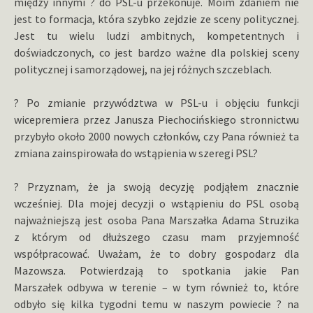
między innymi ? do PSL-u przekonuje. Moim zdaniem nie
jest to formacja, która szybko zejdzie ze sceny politycznej.
Jest tu wielu ludzi ambitnych, kompetentnych i
doświadczonych, co jest bardzo ważne dla polskiej sceny
politycznej i samorządowej, na jej różnych szczeblach.
? Po zmianie przywództwa w PSL-u i objęciu funkcji
wicepremiera przez Janusza Piechocińskiego stronnictwu
przybyło około 2000 nowych członków, czy Pana również ta
zmiana zainspirowała do wstąpienia w szeregi PSL?
? Przyznam, że ja swoją decyzję podjąłem znacznie
wcześniej. Dla mojej decyzji o wstąpieniu do PSL osobą
najważniejszą jest osoba Pana Marszałka Adama Struzika
z którym od dłuższego czasu mam przyjemność
współpracować. Uważam, że to dobry gospodarz dla
Mazowsza. Potwierdzają to spotkania jakie Pan
Marszałek odbywa w terenie – w tym również to, które
odbyło się kilka tygodni temu w naszym powiecie ? na