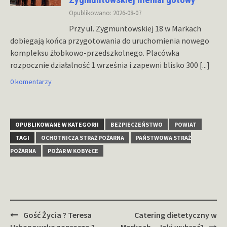
Opublikowano: 2026-08-07
Przy ul. Zygmuntowskiej 18 w Markach
dobiegają końca przygotowania do uruchomienia nowego
kompleksu żłobkowo-przedszkolnego. Placówka
rozpocznie działalność 1 września i zapewni blisko 300
[...]
0 komentarzy
OPUBLIKOWANE W KATEGORII
BEZPIECZEŃSTWO
POWIAT
TAGI
OCHOTNICZA STRAŻ POŻARNA
PAŃSTWOWA STRAŻ
POŻARNA
POŻAR W KOBYŁCE
Zobacz
Gość Życia ? Teresa
Catering dietetyczny w