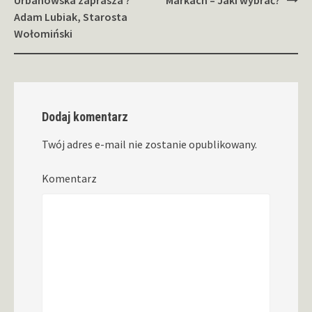
wpisy
Urbanowska zaprasza ?
Markach – Jaki wybrać?
Adam Lubiak, Starosta
Wołomiński
Dodaj komentarz
Twój adres e-mail nie zostanie opublikowany.
Komentarz