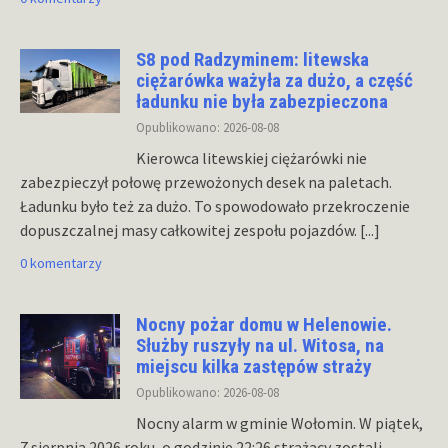
S8 pod Radzyminem: litewska
ciężarówka ważyła za dużo, a część
ładunku nie była zabezpieczona
Opublikowano: 2026-08-08
Kierowca litewskiej ciężarówki nie
zabezpieczył połowę przewożonych desek na paletach.
Ładunku było też za dużo. To spowodowało przekroczenie
dopuszczalnej masy całkowitej zespołu pojazdów.
[...]
0 komentarzy
Nocny pożar domu w Helenowie.
Służby ruszyły na ul. Witosa, na
miejscu kilka zastępów straży
Opublikowano: 2026-08-08
Nocny alarm w gminie Wołomin. W piątek,
7 sierpnia 2026 roku, o godzinie 22:26 strażacy zostali