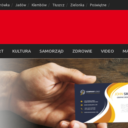
rówka
Jadów
Klembów
Tłuszcz
Zielonka
Poświętne
RT
KULTURA
SAMORZĄD
ZDROWIE
VIDEO
M