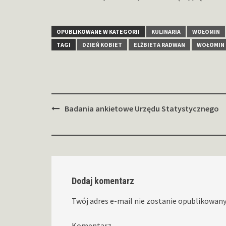
OPUBLIKOWANE W KATEGORII
KULINARIA
WOŁOMIN
TAGI
DZIEŃ KOBIET
ELŻBIETA RADWAN
WOŁOMIN
Zobacz
Badania ankietowe Urzędu Statystycznego
wpisy
Dodaj komentarz
Twój adres e-mail nie zostanie opublikowany
Komentarz