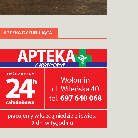
APTEKA DYŻURUJĄCA