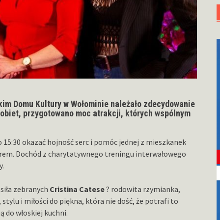
skim Domu Kultury w Wołominie należało zdecydowanie
Kobiet, przygotowano moc atrakcji, których wspólnym
 o 15:30 okazać hojność serc i pomóc jednej z mieszkanek
orem. Dochód z charytatywnego treningu interwałowego
y.
siła zebranych
Cristina Catese
? rodowita rzymianka,
ylu i miłości do piękna, która nie dość, że potrafi to
ą do włoskiej kuchni.