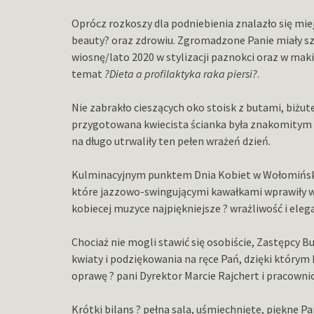
Oprócz rozkoszy dla podniebienia znalazło się mi
beauty? oraz zdrowiu. Zgromadzone Panie miały s
wiosnę/lato 2020 w stylizacji paznokci oraz w mak
temat
?Dieta a profilaktyka raka piersi?
.
Nie zabrakło cieszących oko stoisk z butami, biżute
przygotowana kwiecista ścianka była znakomitym t
na długo utrwaliły ten pełen wrażeń dzień.
Kulminacyjnym punktem Dnia Kobiet w Wołomiński
które jazzowo-swingującymi kawałkami wprawiły ws
kobiecej muzyce najpiękniejsze ? wrażliwość i eleg
Chociaż nie mogli stawić się osobiście, Zastępcy 
kwiaty i podziękowania na ręce Pań, dzięki którym
oprawę ? pani Dyrektor Marcie Rajchert i pracown
Krótki bilans ? pełna sala, uśmiechnięte, piękne P