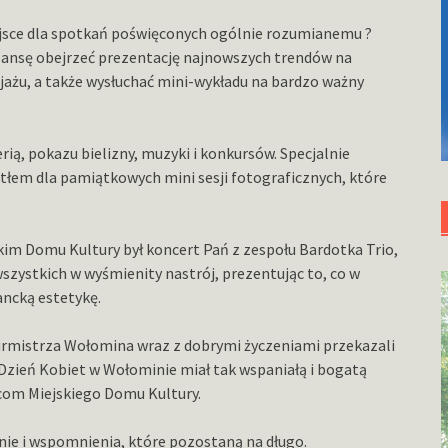
ejsce dla spotkań poświęconych ogólnie rozumianemu ?
zansę obejrzeć prezentację najnowszych trendów na
ijażu, a także wysłuchać mini-wykładu na bardzo ważny
rią, pokazu bielizny, muzyki i konkursów. Specjalnie
łem dla pamiątkowych mini sesji fotograficznych, które
m Domu Kultury był koncert Pań z zespołu Bardotka Trio,
zystkich w wyśmienity nastrój, prezentując to, co w
ancką estetykę.
Burmistrza Wołomina wraz z dobrymi życzeniami przekazali
 Dzień Kobiet w Wołominie miał tak wspaniałą i bogatą
icom Miejskiego Domu Kultury.
anie i wspomnienia, które pozostaną na długo.