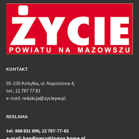
KONTAKT
05-230 Kobyłka, ul. Napoleona 4,
tel.: 22 787 77 83
e-mail:
redakcja@zyciepw.pl
REKLAMA
tel. 666 831 690, 22 787-77-83
e-mail:
handlowcy@logos.home.pl