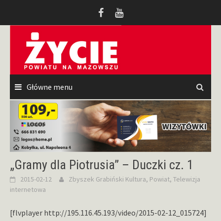
Przeskocz
do
treści
Główne menu
„Gramy dla Piotrusia” – Duczki cz. 1
2015-02-12
Zbyszek Grabiński
Kultura
,
Powiat
,
Telewizja
internetowa
[flvplayer http://195.116.45.193/video/2015-02-12_015724]