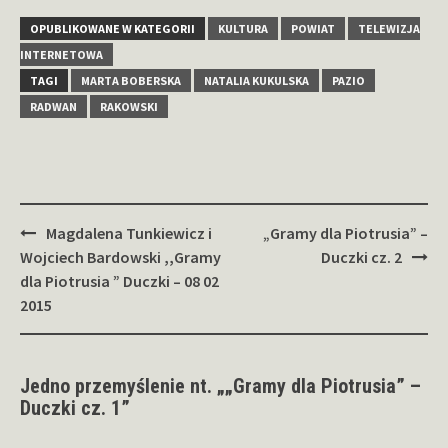
OPUBLIKOWANE W KATEGORII
KULTURA
POWIAT
TELEWIZJA
INTERNETOWA
TAGI
MARTA BOBERSKA
NATALIA KUKULSKA
PAZIO
RADWAN
RAKOWSKI
Zobacz
Magdalena Tunkiewicz i
„Gramy dla Piotrusia” –
wpisy
Wojciech Bardowski ,,Gramy
Duczki cz. 2
dla Piotrusia ” Duczki – 08 02
2015
Jedno przemyślenie nt. „
„Gramy dla Piotrusia” –
Duczki cz. 1
”