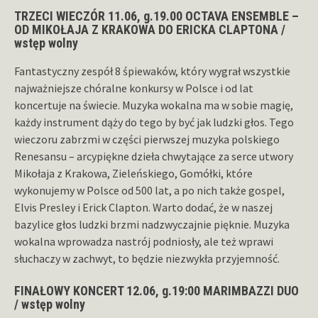
TRZECI WIECZÓR 11.06, g.19.00 OCTAVA ENSEMBLE –
OD MIKOŁAJA Z KRAKOWA DO ERICKA CLAPTONA /
wstęp wolny
Fantastyczny zespół 8 śpiewaków, który wygrał wszystkie
najważniejsze chóralne konkursy w Polsce i od lat
koncertuje na świecie. Muzyka wokalna ma w sobie magię,
każdy instrument dąży do tego by być jak ludzki głos. Tego
wieczoru zabrzmi w części pierwszej muzyka polskiego
Renesansu – arcypiękne dzieła chwytające za serce utwory
Mikołaja z Krakowa, Zieleńskiego, Gomółki, które
wykonujemy w Polsce od 500 lat, a po nich także gospel,
Elvis Presley i Erick Clapton. Warto dodać, że w naszej
bazylice głos ludzki brzmi nadzwyczajnie pięknie. Muzyka
wokalna wprowadza nastrój podniosły, ale też wprawi
słuchaczy w zachwyt, to będzie niezwykła przyjemność.
FINAŁOWY KONCERT 12.06, g.19:00 MARIMBAZZI DUO
/ wstęp wolny