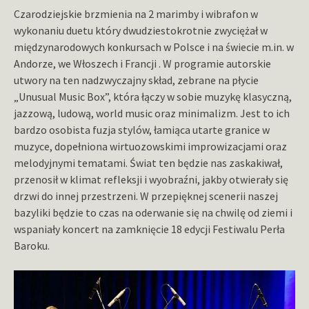
Czarodziejskie brzmienia na 2 marimby i wibrafon w
wykonaniu duetu który dwudziestokrotnie zwyciężał w
międzynarodowych konkursach w Polsce i na świecie m.in. w
Andorze, we Włoszech i Francji . W programie autorskie
utwory na ten nadzwyczajny skład, zebrane na płycie
„Unusual Music Box”, która łączy w sobie muzykę klasyczną,
jazzową, ludową, world music oraz minimalizm. Jest to ich
bardzo osobista fuzja stylów, łamiąca utarte granice w
muzyce, dopełniona wirtuozowskimi improwizacjami oraz
melodyjnymi tematami. Świat ten będzie nas zaskakiwał,
przenosił w klimat refleksji i wyobraźni, jakby otwierały się
drzwi do innej przestrzeni. W przepięknej scenerii naszej
bazyliki będzie to czas na oderwanie się na chwilę od ziemi i
wspaniały koncert na zamknięcie 18 edycji Festiwalu Perła
Baroku.