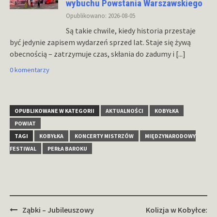
wybuchu Powstania Warszawskiego
Opublikowano: 2026-08-05
Są takie chwile, kiedy historia przestaje
być jedynie zapisem wydarzeń sprzed lat. Staje się żywą
obecnością – zatrzymuje czas, skłania do zadumy i
[...]
0 komentarzy
OPUBLIKOWANE W KATEGORII
AKTUALNOŚCI
KOBYŁKA
POWIAT
TAGI
KOBYŁKA
KONCERTY MISTRZÓW
MIĘDZYNARODOWY
FESTIWAL
PERŁA BAROKU
Zobacz
Ząbki – Jubileuszowy
Kolizja w Kobyłce: