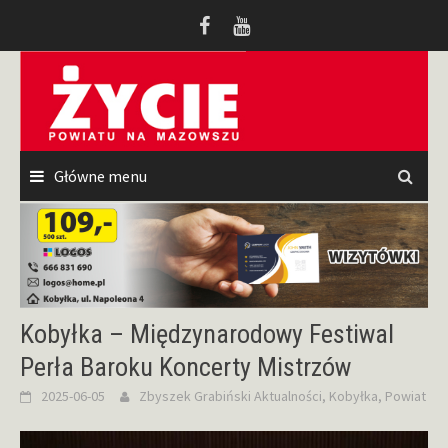
Przeskocz
do
treści
Główne menu
Kobyłka – Międzynarodowy Festiwal
Perła Baroku Koncerty Mistrzów
2025-06-05
Zbyszek Grabiński
Aktualności
,
Kobyłka
,
Powiat