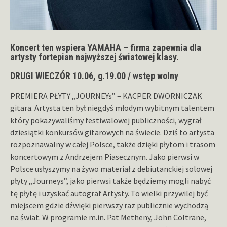
Koncert ten wspiera YAMAHA – firma zapewnia dla
artysty fortepian najwyższej światowej klasy.
DRUGI WIECZÓR 10.06, g.19.00 / wstęp wolny
PREMIERA PŁYTY „JOURNEYs” – KACPER DWORNICZAK
gitara. Artysta ten był niegdyś młodym wybitnym talentem
który pokazywaliśmy festiwalowej publiczności, wygrał
dziesiątki konkursów gitarowych na świecie. Dziś to artysta
rozpoznawalny w całej Polsce, także dzięki płytom i trasom
koncertowym z Andrzejem Piasecznym. Jako pierwsi w
Polsce usłyszymy na żywo materiał z debiutanckiej solowej
płyty „Journeys”, jako pierwsi także będziemy mogli nabyć
tę płytę i uzyskać autograf Artysty. To wielki przywilej być
miejscem gdzie dźwięki pierwszy raz publicznie wychodzą
na świat. W programie m.in. Pat Metheny, John Coltrane,