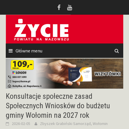
Przeskocz
do
treści
Główne menu
Konsultacje społeczne zasad
Społecznych Wniosków do budżetu
gminy Wołomin na 2027 rok
2026-02-05
Zbyszek Grabiński
Samorząd
,
Wołomin