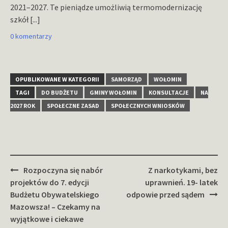
2021–2027. Te pieniądze umożliwią termomodernizację
szkół
[...]
0 komentarzy
OPUBLIKOWANE W KATEGORII
SAMORZĄD
WOŁOMIN
TAGI
DO BUDŻETU
GMINY WOŁOMIN
KONSULTACJE
NA
2027 ROK
SPOŁECZNE ZASAD
SPOŁECZNYCH WNIOSKÓW
Zobacz
Rozpoczyna się nabór
Z narkotykami, bez
wpisy
projektów do 7. edycji
uprawnień. 19- latek
Budżetu Obywatelskiego
odpowie przed sądem
Mazowsza! – Czekamy na
wyjątkowe i ciekawe