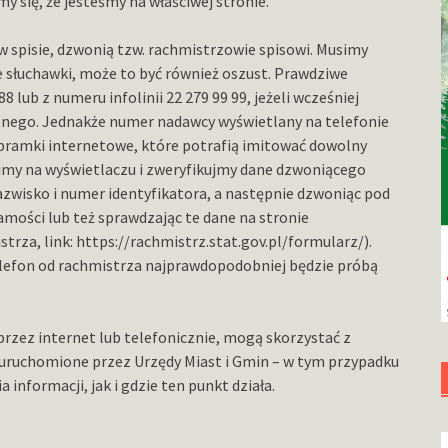
my się, że jesteśmy na właściwej stronie.
 w spisie, dzwonią tzw. rachmistrzowie spisowi. Musimy
ie słuchawki, może to być również oszust. Prawdziwe
 lub z numeru infolinii 22 279 99 99, jeżeli wcześniej
icznego. Jednakże numer nadawcy wyświetlany na telefonie
bramki internetowe, które potrafią imitować dowolny
zimy na wyświetlaczu i zweryfikujmy dane dzwoniącego
azwisko i numer identyfikatora, a następnie dzwoniąc pod
mości lub też sprawdzając te dane na stronie
trza, link: https://rachmistrz.stat.gov.pl/formularz/).
 telefon od rachmistrza najprawdopodobniej będzie próbą
przez internet lub telefonicznie, mogą skorzystać z
 uruchomione przez Urzędy Miast i Gmin – w tym przypadku
informacji, jak i gdzie ten punkt działa.