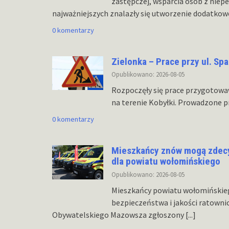
zastępczej, wsparcia osób z niep
najważniejszych znalazły się utworzenie dodatkow
0 komentarzy
Zielonka – Prace przy ul. Sp
Opublikowano: 2026-08-05
Rozpoczęły się prace przygotowaw
na terenie Kobyłki. Prowadzone pr
0 komentarzy
Mieszkańcy znów mogą zdecy
dla powiatu wołomińskiego
Opublikowano: 2026-08-05
Mieszkańcy powiatu wołomińskie
bezpieczeństwa i jakości ratowni
Obywatelskiego Mazowsza zgłoszony
[...]