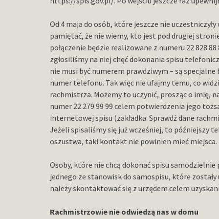
https://spis.gov.pl/. Po wejściu jeszcze raz upewnij
Od 4 maja do osób, które jeszcze nie uczestniczyły
pamiętać, że nie wiemy, kto jest pod drugiej stron
połączenie będzie realizowane z numeru 22 828 88 88
zgłosiliśmy na niej chęć dokonania spisu telefon
nie musi być numerem prawdziwym – są specjalne 
numer telefonu. Tak więc nie ufajmy temu, co wid
rachmistrza. Możemy to uczynić, prosząc o imię, n
numer 22 279 99 99 celem potwierdzenia jego tożsa
internetowej spisu (zakładka: Sprawdź dane rachmis
Jeżeli spisaliśmy się już wcześniej, to późniejszy
oszustwa, taki kontakt nie powinien mieć miejsca.
Osoby, które nie chcą dokonać spisu samodzielnie 
jednego ze stanowisk do samospisu, które zostały
należy skontaktować się z urzędem celem uzyskania 
Rachmistrzowie nie odwiedzą nas w domu