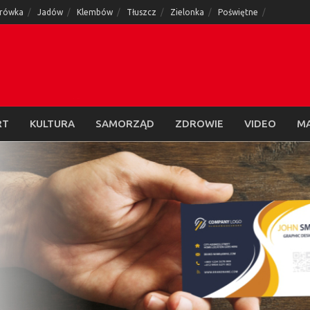
rówka
Jadów
Klembów
Tłuszcz
Zielonka
Poświętne
RT
KULTURA
SAMORZĄD
ZDROWIE
VIDEO
M