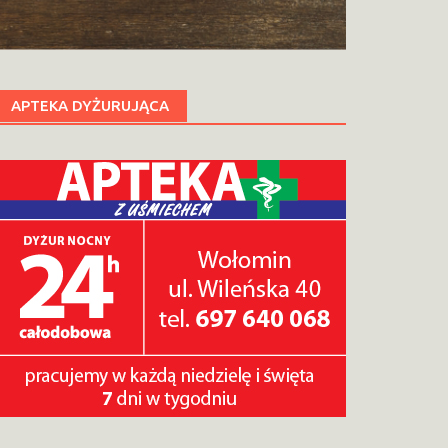
APTEKA DYŻURUJĄCA