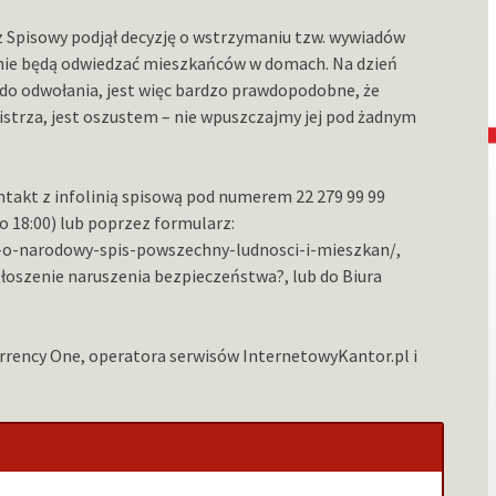
 Spisowy podjął decyzję o wstrzymaniu tzw. wywiadów
nie będą odwiedzać mieszkańców w domach. Na dzień
e do odwołania, jest więc bardzo prawdopodobne, że
istrza, jest oszustem – nie wpuszczajmy jej pod żadnym
ntakt z infolinią spisową pod numerem 22 279 99 99
do 18:00) lub poprzez formularz:
e-o-narodowy-spis-powszechny-ludnosci-i-mieszkan/,
oszenie naruszenia bezpieczeństwa?, lub do Biura
urrency One, operatora serwisów InternetowyKantor.pl i