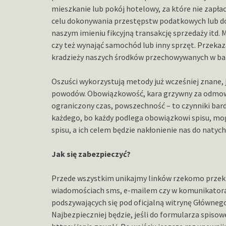
mieszkanie lub pokój hotelowy, za które nie zapła
celu dokonywania przestępstw podatkowych lub do
naszym imieniu fikcyjną transakcję sprzedaży itd. 
czy też wynająć samochód lub inny sprzęt. Przek
kradzieży naszych środków przechowywanych w ba
Oszuści wykorzystują metody już wcześniej znane, 
powodów. Obowiązkowość, kara grzywny za odmowę
ograniczony czas, powszechność – to czynniki ba
każdego, bo każdy podlega obowiązkowi spisu, mo
spisu, a ich celem będzie nakłonienie nas do nat
Jak się zabezpieczyć?
Przede wszystkim unikajmy linków rzekomo przeki
wiadomościach sms, e-mailem czy w komunikatora
podszywających się pod oficjalną witrynę Główneg
Najbezpieczniej będzie, jeśli do formularza spisow