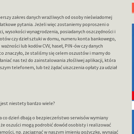
erszy zakres danych wrażliwych od osoby nieświadomej
datkowe pytania. Jeżeli więc zostaniemy poproszeni o
i, wysokości wynagrodzenia, posiadanych oszczędności i
iotów czy dzieł sztuki w domu, numeru konta bankowego,
 ważności lub kodów CVV, haseł, PIN-ów czy danych
to znaczyło, że staliśmy się celem oszustów i mamy do
aniać nas też do zainstalowania złośliwej aplikacji, która
szym telefonem, lub też żądać uiszczenia opłaty za udział
jest niestety bardzo wiele?
na co dzień dbają o bezpieczeństwo serwisów wymiany
 że oszuści mogą podrobić dowód osobisty i realizować
amości, np. zaciągnąć w naszym imieniu pożyczkę, wynająć