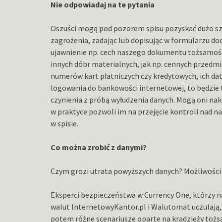
Nie odpowiadaj na te pytania
Oszuści mogą pod pozorem spisu pozyskać dużo sz
zagrożenia, zadając lub dopisując w formularzu do
ujawnienie np. cech naszego dokumentu tożsamośc
innych dóbr materialnych, jak np. cennych przedm
numerów kart płatniczych czy kredytowych, ich dat
logowania do bankowości internetowej, to będzie 
czynienia z próbą wyłudzenia danych. Mogą oni nakł
w praktyce pozwoli im na przejęcie kontroli nad na
w spisie.
Co można zrobić z danymi?
Czym grozi utrata powyższych danych? Możliwości 
Eksperci bezpieczeństwa w Currency One, którzy 
walut InternetowyKantor.pl i Walutomat uczulają,
potem różne scenariusze oparte na kradzieży tożs