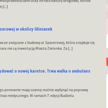
ełnosprawnościami oraz infrastruktury drogowej. Wśród
ej
[...]
acerowej w okolicy Glinianek
cze związane z budową ul. Spacerowej, która znajduje się
ace nie są inwestycją Miasta Zielonka. Za
[...]
dować o nowej karetce. Trwa walka o ambulans
go ponownie mają szansę realnie wpłynąć na poprawę
ctwa medycznego. W ramach 7. edycji Budżetu