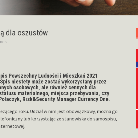
ą dla oszustów
znes
 Spis Powszechny Ludności i Mieszkań 2021
Spis niestety może zostać wykorzystany przez
anych osobowych, ale również cennych dla
statusu materialnego, miejsca przebywania, czy
z Polaczyk, Risk&Security Manager Currency One.
ieżącego roku. Udział w nim jest obowiązkowy, można go
efoniczny lub korzystając ze stanowiska do samospisu,
nternetowej.