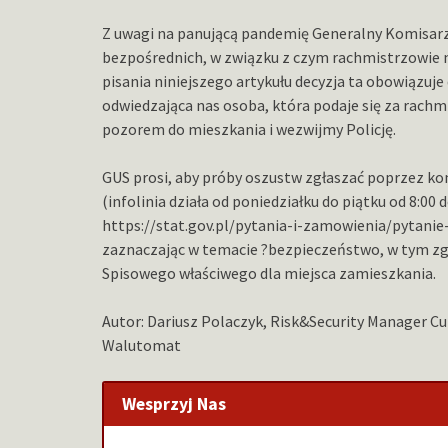
Z uwagi na panującą pandemię Generalny Komisarz
bezpośrednich, w związku z czym rachmistrzowie 
pisania niniejszego artykułu decyzja ta obowiązuj
odwiedzająca nas osoba, która podaje się za rachm
pozorem do mieszkania i wezwijmy Policję.
GUS prosi, aby próby oszustw zgłaszać poprzez ko
(infolinia działa od poniedziałku do piątku od 8:00 
https://stat.gov.pl/pytania-i-zamowienia/pytani
zaznaczając w temacie ?bezpieczeństwo, w tym zgł
Spisowego właściwego dla miejsca zamieszkania.
Autor: Dariusz Polaczyk, Risk&Security Manager C
Walutomat
Wesprzyj Nas