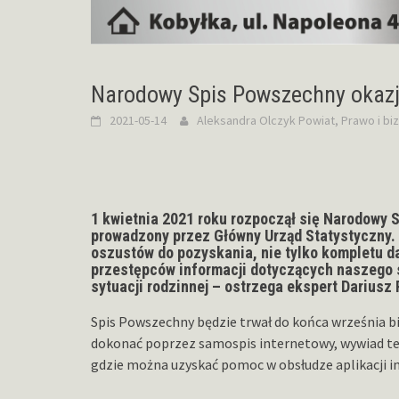
Narodowy Spis Powszechny okazj
2021-05-14
Aleksandra Olczyk
Powiat
,
Prawo i bi
1 kwietnia 2021 roku rozpoczął się Narodowy
prowadzony przez Główny Urząd Statystyczny. 
oszustów do pozyskania, nie tylko kompletu d
przestępców informacji dotyczących naszego 
sytuacji rodzinnej – ostrzega ekspert Darius
Spis Powszechny będzie trwał do końca września b
dokonać poprzez samospis internetowy, wywiad tel
gdzie można uzyskać pomoc w obsłudze aplikacji i