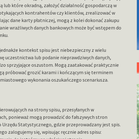
cą lub które okradną, założyć działalność gospodarczą w
tykających kontrahentów czy klientów, zrealizować w
Mając dane karty płatniczej, mogą z kolei dokonać zakupu
azanie wrażliwych danych bankowych może być wstępem do
nku.
jednakże kontekst spisu jest niebezpieczny z wielu
 uczestnictwa lub podanie nieprawdziwych danych,
rdzo sprzyjające oszustom. Mogą zaatakować praktycznie
gą próbować grozić karami i kończącym się terminem
ychmiastowego wykonania oszukańczego scenariusza.
erowujących na strony spisu, przesyłanych w
ch, ponieważ mogą prowadzić do fałszywych stron
o Urzędu Statystycznego, gdzie przeprowadzany jest spis.
ego zalogujemy się, wpisując ręcznie adres spisu: