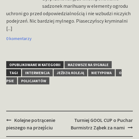
sadzonek marihuany w elementy ogrodu
uchroni go przed odpowiedzialnością i nie wzbudzi niczyich
podejrzeń. Nic bardziej mylnego. Piaseczyńscy kryminalni
[...]
0 komentarzy
OPUBLIKOWANE W KATEGORII
MAZOWSZE NA SYGNALE
TAGI
INTERWENCJA
JEŹDZIŁ KOLEJĄ
NIETYPOWA
O
PSIE
POLICJANTÓW
Zobacz
Kolejne potrącenie
Turniej GOOL CUP o Puchar
wpisy
pieszego na przejściu
Burmistrz Ząbek za nami