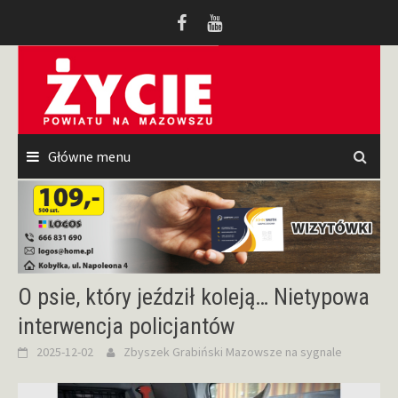
Przeskocz
do
treści
Główne menu
O psie, który jeździł koleją… Nietypowa
interwencja policjantów
2025-12-02
Zbyszek Grabiński
Mazowsze na sygnale