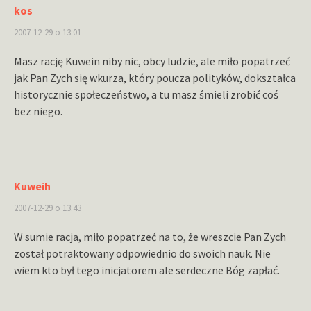
kos
2007-12-29 o 13:01
Masz rację Kuwein niby nic, obcy ludzie, ale miło popatrzeć
jak Pan Zych się wkurza, który poucza polityków, dokształca
historycznie społeczeństwo, a tu masz śmieli zrobić coś
bez niego.
Kuweih
2007-12-29 o 13:43
W sumie racja, miło popatrzeć na to, że wreszcie Pan Zych
został potraktowany odpowiednio do swoich nauk. Nie
wiem kto był tego inicjatorem ale serdeczne Bóg zapłać.