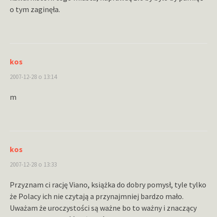
o tym zaginęła.
kos
2007-12-28 o 13:14
m
kos
2007-12-28 o 13:33
Przyznam ci rację Viano, książka do dobry pomysł, tyle tylko
że Polacy ich nie czytają a przynajmniej bardzo mało.
Uważam że uroczystości są ważne bo to ważny i znaczący