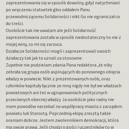
zaprezentowania się w sposób dowolny, gdyż natychmiast
po wręczeniu statuetek głos oddałem Panu
przewodniczącemu Solidarności i nikt Go nie ograniczał co
do treści.
Osobiście tak nie uważam ale jeśli Solidarność
zaprezentowana została w sposób niedostateczny to nie z
mojej winy, co mi się zarzuca.
Działacze Solidarności mogli i zaprezentowali swoich
działaczy tak jak to uznali za stosowne.
Zupełnie nie podzielam zdania Pana redaktora ,że niby
zebrała się grupa osób aspirujących do ponownego obięcia
władzy w powiecie. Nikt z prezentowanych osób, oraz
członków kapituły łącznie ze mną nigdy nie był we władzach
powiatowych ani też w ugrupowaniach politycznych
przeciwnych obecnej władzy. Ja osobiście jako radny nie
mam powodów narzekać na współpracę miasta z zarządem
powiatu lub Starostą. Poprzednią ekipę zresztą także
oceniam dobrze. Jestem zwolennikiem demokracji, która
ma swoje prawa. Jeśli chodzi o gości i uczestników to w