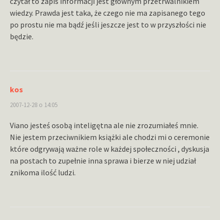
czytał to zapis informacji jest głównym przetrwalnikiem
wiedzy. Prawda jest taka, że czego nie ma zapisanego tego
po prostu nie ma bądź jeśli jeszcze jest to w przyszłości nie
będzie.
kos
2007-12-28 o 14:05
Viano jesteś osobą inteligętna ale nie zrozumiałeś mnie.
Nie jestem przeciwnikiem książki ale chodzi mi o ceremonie
które odgrywają ważne role w każdej społeczności , dyskusja
na postach to zupełnie inna sprawa i bierze w niej udział
znikoma ilość ludzi.