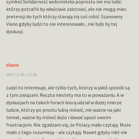
symbol.Solidarność wołomińska poprostu nie ma ludzi
którzy potrafili by właściwie zaistnieć, ale nie mogą miec
pretensji do tych którzy starają się coś robić. Szanowny
Viano gdyby ludzi to nie interesowało , nie było by tej
dyskusji.
Viano
2007-12-28 o 13:44
Ludzi to interesuje, ale tylko tych, którzy w jakiś sposób są
z tym związani. Reszta niestety ma to w poważaniu. A w
dyskusjach na takich forach biorą udział w dużej mierze
ludzie, którzy po prostu lubią mówić, nie ważne na jaki
temat, ważne by mówić dużo i dawać upust swoim
frustracjom. Nie zgadzam się, że Polacy mało czytają. Może
mało z tego rozumieją – ale czytają. Nawet gdyby nikt nie