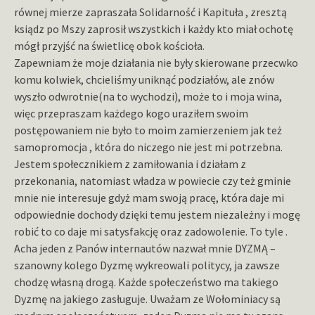
równej mierze zapraszała Solidarność i Kapituła , zresztą
ksiądz po Mszy zaprosił wszystkich i każdy kto miał ochotę
mógł przyjść na świetlicę obok kościoła.
Zapewniam że moje działania nie były skierowane przecwko
komu kolwiek, chcieliśmy uniknąć podziałów, ale znów
wyszło odwrotnie(na to wychodzi), może to i moja wina,
więc przepraszam każdego kogo uraziłem swoim
postępowaniem nie było to moim zamierzeniem jak też
samopromocja , która do niczego nie jest mi potrzebna.
Jestem społecznikiem z zamiłowania i działam z
przekonania, natomiast władza w powiecie czy też gminie
mnie nie interesuje gdyż mam swoją pracę, która daje mi
odpowiednie dochody dzięki temu jestem niezależny i mogę
robić to co daje mi satysfakcję oraz zadowolenie. To tyle .
Acha jeden z Panów internautów nazwał mnie DYZMĄ –
szanowny kolego Dyzmę wykreowali politycy, ja zawsze
chodzę własną drogą. Każde społeczeństwo ma takiego
Dyzmę na jakiego zasługuje. Uważam ze Wołominiacy są