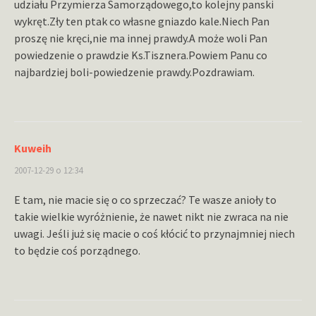
udziału Przymierza Samorządowego,to kolejny panski
wykręt.Zły ten ptak co własne gniazdo kale.Niech Pan
proszę nie kręci,nie ma innej prawdy.A może woli Pan
powiedzenie o prawdzie Ks.Tisznera.Powiem Panu co
najbardziej boli-powiedzenie prawdy.Pozdrawiam.
Kuweih
2007-12-29 o 12:34
E tam, nie macie się o co sprzeczać? Te wasze anioły to
takie wielkie wyróżnienie, że nawet nikt nie zwraca na nie
uwagi. Jeśli już się macie o coś kłócić to przynajmniej niech
to będzie coś porządnego.