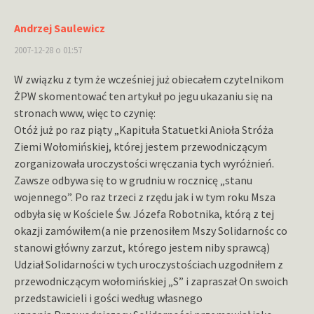
Andrzej Saulewicz
2007-12-28 o 01:57
W związku z tym że wcześniej już obiecałem czytelnikom
ŻPW skomentować ten artykuł po jegu ukazaniu się na
stronach www, więc to czynię:
Otóż już po raz piąty „Kapituła Statuetki Anioła Stróża
Ziemi Wołomińskiej, której jestem przewodniczącym
zorganizowała uroczystości wręczania tych wyróżnień.
Zawsze odbywa się to w grudniu w rocznicę „stanu
wojennego”. Po raz trzeci z rzędu jak i w tym roku Msza
odbyła się w Kościele Św. Józefa Robotnika, którą z tej
okazji zamówiłem(a nie przenosiłem Mszy Solidarnośc co
stanowi główny zarzut, którego jestem niby sprawcą)
Udział Solidarności w tych uroczystościach uzgodniłem z
przewodniczącym wołomińskiej „S” i zapraszał On swoich
przedstawicieli i gości według własnego