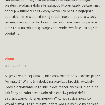
pisałem, wydajcie dobrą książkę, do której każdy będzie miał
dostęp w bibliotece czy wysyłkowo i to będzie najlepsze
upamiętnienie wołomińskiej solidarności – dopiero wtedy
pamięć nie zaginie, bo te uroczystości, nie wiem czy wiecie,
ale z roku na rok tracą swoje znaczenie i właśnie – stają się
obojętne.
Viano
2007-12-28 o 11:45
A i jeszcze. Do tej książki, idąc za wzorem narzuconym przez
formułę ŻPW, można dodać na przykład krótkie wywiady
video z członkami i ogólnie jakieś materiały multimedialne
tak żeby to zainteresowało niecierpliwą młodzież i
zapracowanych biznesmenów. W końcu solidarność to
kawał historii tego miasta, naprawdę źle by było by pamięć