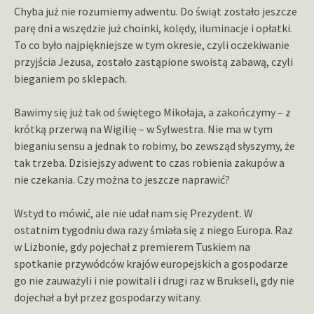
Chyba już nie rozumiemy adwentu. Do świąt zostało jeszcze
parę dni a wszędzie już choinki, kolędy, iluminacje i opłatki.
To co było najpiękniejsze w tym okresie, czyli oczekiwanie
przyjścia Jezusa, zostało zastąpione swoistą zabawą, czyli
bieganiem po sklepach.
Bawimy się już tak od świętego Mikołaja, a zakończymy – z
krótką przerwą na Wigilię – w Sylwestra. Nie ma w tym
bieganiu sensu a jednak to robimy, bo zewsząd słyszymy, że
tak trzeba. Dzisiejszy adwent to czas robienia zakupów a
nie czekania. Czy można to jeszcze naprawić?
Wstyd to mówić, ale nie udał nam się Prezydent. W
ostatnim tygodniu dwa razy śmiała się z niego Europa. Raz
w Lizbonie, gdy pojechał z premierem Tuskiem na
spotkanie przywódców krajów europejskich a gospodarze
go nie zauważyli i nie powitali i drugi raz w Brukseli, gdy nie
dojechał a był przez gospodarzy witany.