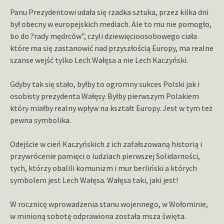
Panu Prezydentowi udała się rzadka sztuka, przez kilka dni
był obecny w europejskich mediach. Ale to mu nie pomogło,
bo do ?rady mędrców”, czyli dziewięcioosobowego ciała
które ma się zastanowić nad przyszłością Europy, ma realne
szanse wejść tylko Lech Wałęsa a nie Lech Kaczyński.
Gdyby tak się stało, byłby to ogromny sukces Polski jak i
osobisty prezydenta Wałęsy. Byłby pierwszym Polakiem
który miałby realny wpływ na kształt Europy. Jest w tym też
pewna symbolika.
Odejście w cień Kaczyńskich z ich zafałszowaną historią i
przywrócenie pamięci o ludziach pierwszej Solidarności,
tych, którzy obalili komunizm i mur berliński a których
symbolem jest Lech Wałęsa. Wałęsa taki, jaki jest!
W rocznicę wprowadzenia stanu wojennego, w Wołominie,
w minioną sobotę odprawiona została msza święta.