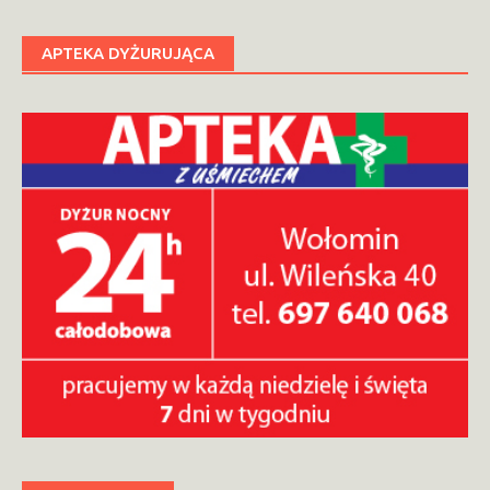
APTEKA DYŻURUJĄCA