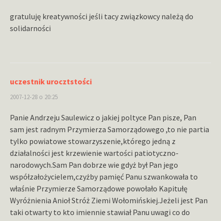
gratuluję kreatywności jeśli tacy związkowcy należą do
solidarności
uczestnik urocztstości
2007-12-28 o 20:25
Panie Andrzeju Saulewicz o jakiej poltyce Pan pisze, Pan
sam jest radnym Przymierza Samorządowego ,to nie partia
tylko powiatowe stowarzyszenie,którego jedną z
działalności jest krzewienie wartości patiotyczno-
narodowych.Sam Pan dobrze wie gdyż był Pan jego
współzałożycielem,czyżby pamięć Panu szwankowała to
właśnie Przymierze Samorządowe powołało Kapitułę
Wyróżnienia Anioł Stróż Ziemi Wołomińskiej.Jeżeli jest Pan
taki otwarty to kto imiennie stawiał Panu uwagi co do