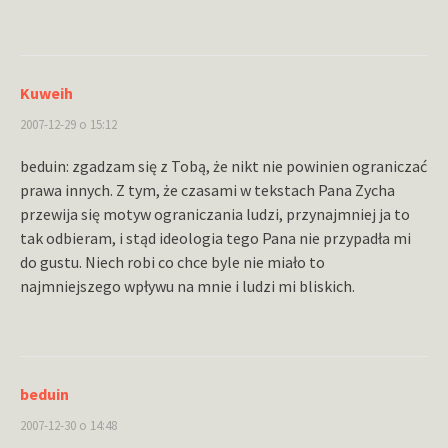
Kuweih
2007-12-29 o 15:12
beduin: zgadzam się z Tobą, że nikt nie powinien ograniczać
prawa innych. Z tym, że czasami w tekstach Pana Zycha
przewija się motyw ograniczania ludzi, przynajmniej ja to
tak odbieram, i stąd ideologia tego Pana nie przypadła mi
do gustu. Niech robi co chce byle nie miało to
najmniejszego wpływu na mnie i ludzi mi bliskich.
beduin
2007-12-30 o 14:48