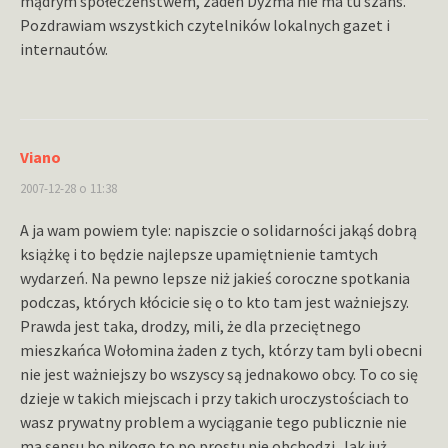
mądrym społeczeństwem, zaden Dyzma nie ma tu szans.
Pozdrawiam wszystkich czytelników lokalnych gazet i
internautów.
Viano
2007-12-28 o 11:38
A ja wam powiem tyle: napiszcie o solidarności jakąś dobrą
książkę i to będzie najlepsze upamiętnienie tamtych
wydarzeń. Na pewno lepsze niż jakieś coroczne spotkania
podczas, których kłócicie się o to kto tam jest ważniejszy.
Prawda jest taka, drodzy, mili, że dla przeciętnego
mieszkańca Wołomina żaden z tych, którzy tam byli obecni
nie jest ważniejszy bo wszyscy są jednakowo obcy. To co się
dzieje w takich miejscach i przy takich uroczystościach to
wasz prywatny problem a wyciąganie tego publicznie nie
ma sensu bo nikogo to po prostu nie obchodzi. Jak już