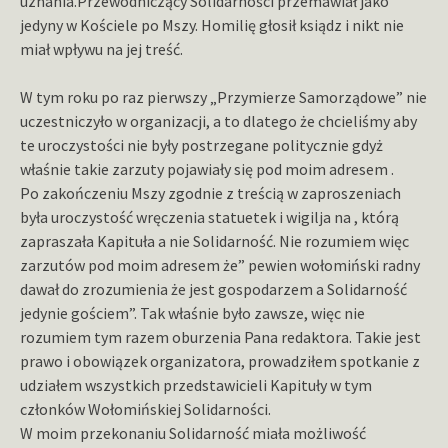
uznania.Przewodniczący Solidarności przemawiał jako
jedyny w Kościele po Mszy. Homilię głosił ksiądz i nikt nie
miał wpływu na jej treść.
W tym roku po raz pierwszy „Przymierze Samorządowe” nie
uczestniczyło w organizacji, a to dlatego że chcieliśmy aby
te uroczystości nie były postrzegane politycznie gdyż
właśnie takie zarzuty pojawiały się pod moim adresem .
Po zakończeniu Mszy zgodnie z treścią w zaproszeniach
była uroczystość wręczenia statuetek i wigilja na , którą
zapraszała Kapituła a nie Solidarność. Nie rozumiem więc
zarzutów pod moim adresem że” pewien wołomiński radny
dawał do zrozumienia że jest gospodarzem a Solidarność
jedynie gościem”. Tak właśnie było zawsze, więc nie
rozumiem tym razem oburzenia Pana redaktora. Takie jest
prawo i obowiązek organizatora, prowadziłem spotkanie z
udziałem wszystkich przedstawicieli Kapituły w tym
członków Wołomińskiej Solidarności.
W moim przekonaniu Solidarność miała możliwość