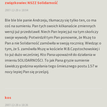
związkowiec NSZZ Solidarność
2007-12-28 o 18:04
Ble ble ble panie Andrzeju, tłumaczy się tylko ten, co ma
coś na sumieniu. Pan tych swoich kilkanaście zmiennych
wersji już przedstawił. Niech Pan lepiej już na tym skończy
swoje wywody. Potwirdził tym Pan ponownie, że Mszę to
Pan a nie Solidarność zamówiła w swoją rocznicę. Wiedząc o
tym, że S. zamówiła Mszę w kościele M.B.Częstochowskiej i
to już dużo wcześniej. Kto Pana upoważnił do działania w
imieniu SOLIDARNOŚCI. To jak Pana gryzie sumienie
śawidczy godzina wysłania tego śmiesznego postu 1.57 w
nocy lepiej Pan się prześpij.
kos
2007-12-28 o 18:26