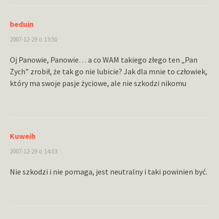
beduin
2007-12-29 o 13:50
Oj Panowie, Panowie… a co WAM takiego złego ten „Pan
Zych” zrobił, że tak go nie lubicie? Jak dla mnie to człowiek,
który ma swoje pasje życiowe, ale nie szkodzi nikomu
Kuweih
2007-12-29 o 14:03
Nie szkodzi i nie pomaga, jest neutralny i taki powinien być.