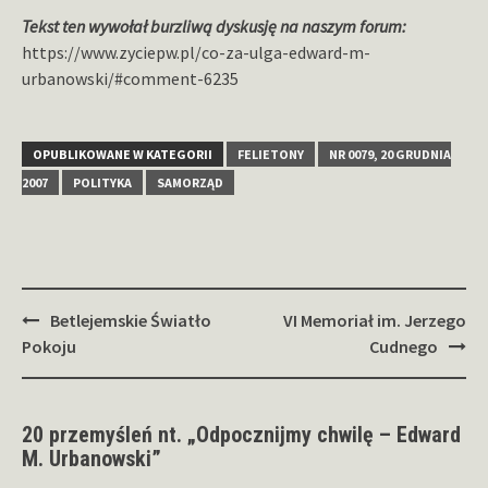
Tekst ten wywołał burzliwą dyskusję na naszym forum:
https://www.zyciepw.pl/co-za-ulga-edward-m-
urbanowski/#comment-6235
OPUBLIKOWANE W KATEGORII
FELIETONY
NR 0079, 20 GRUDNIA
2007
POLITYKA
SAMORZĄD
Zobacz
Betlejemskie Światło
VI Memoriał im. Jerzego
wpisy
Pokoju
Cudnego
20 przemyśleń nt. „
Odpocznijmy chwilę – Edward
M. Urbanowski
”