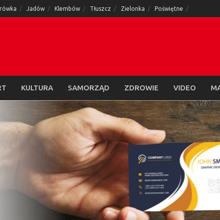
rówka
Jadów
Klembów
Tłuszcz
Zielonka
Poświętne
RT
KULTURA
SAMORZĄD
ZDROWIE
VIDEO
M