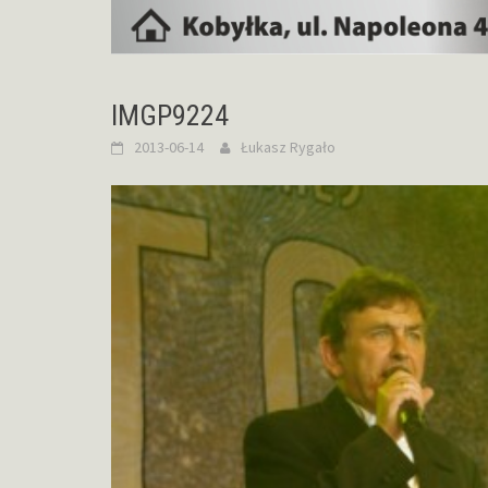
IMGP9224
2013-06-14
Łukasz Rygało