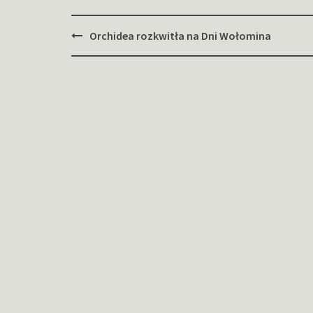
Zobacz
Orchidea rozkwitła na Dni Wołomina
wpisy