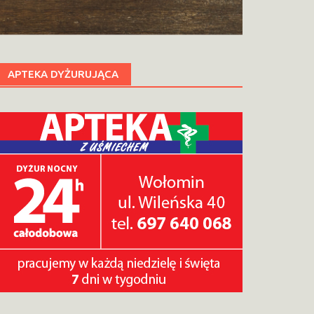
APTEKA DYŻURUJĄCA