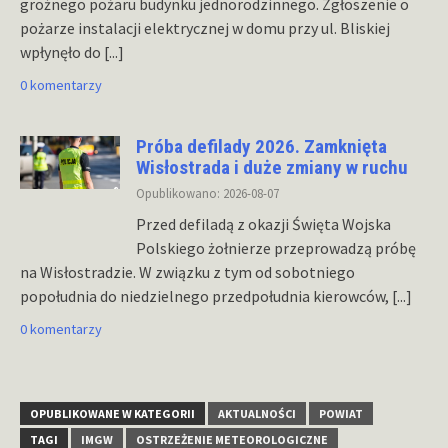
groźnego pożaru budynku jednorodzinnego. Zgłoszenie o
pożarze instalacji elektrycznej w domu przy ul. Bliskiej
wpłynęło do
[...]
0 komentarzy
Próba defilady 2026. Zamknięta
Wisłostrada i duże zmiany w ruchu
Opublikowano: 2026-08-07
Przed defiladą z okazji Święta Wojska
Polskiego żołnierze przeprowadzą próbę
na Wisłostradzie. W związku z tym od sobotniego
popołudnia do niedzielnego przedpołudnia kierowców,
[...]
0 komentarzy
OPUBLIKOWANE W KATEGORII
AKTUALNOŚCI
POWIAT
TAGI
IMGW
OSTRZEŻENIE METEOROLOGICZNE