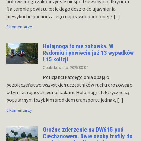
polowe mogą zakończyć się niespodziewanym odkryciem.
Na terenie powiatu łosickiego doszło do ujawnienia
niewybuchu pochodzącego najprawdopodobniej z
[...]
0 komentarzy
Hulajnoga to nie zabawka. W
Radomiu i powiecie już 13 wypadków
i 15 kolizji
Opublikowano: 2026-08-07
Policjanci każdego dnia dbają o
bezpieczeństwo wszystkich uczestników ruchu drogowego,
w tym kierujących jednośladami. Hulajnogi elektryczne są
popularnym i szybkim środkiem transportu jednak,
[...]
0 komentarzy
Groźne zderzenie na DW615 pod
Ciechanowem. Dwie osoby trafiły do