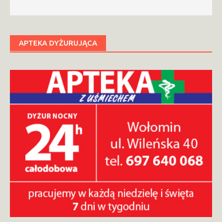
APTEKA DYŻURUJĄCA