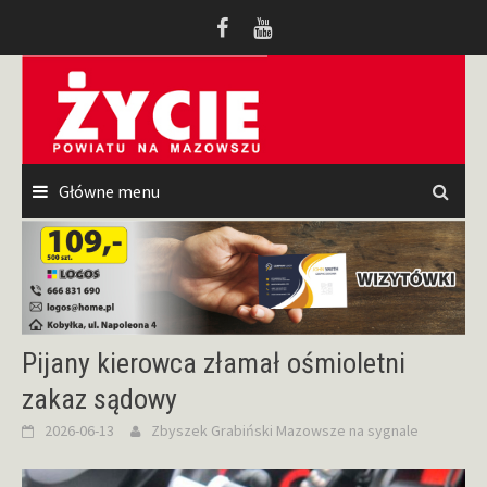
Przeskocz
do
treści
Główne menu
Pijany kierowca złamał ośmioletni
zakaz sądowy
2026-06-13
Zbyszek Grabiński
Mazowsze na sygnale