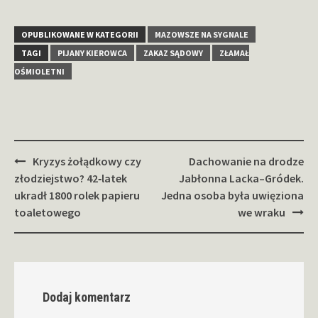
OPUBLIKOWANE W KATEGORII
MAZOWSZE NA SYGNALE
TAGI
PIJANY KIEROWCA
ZAKAZ SĄDOWY
ZŁAMAŁ
OŚMIOLETNI
Zobacz
Kryzys żołądkowy czy
Dachowanie na drodze
wpisy
złodziejstwo? 42‑latek
Jabłonna Lacka–Gródek.
ukradł 1800 rolek papieru
Jedna osoba była uwięziona
toaletowego
we wraku
Dodaj komentarz