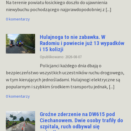
Na terenie powiatu łosickiego doszło do ujawnienia
niewybuchu pochodzącego najprawdopodobniej z
[...]
0 komentarzy
Hulajnoga to nie zabawka. W
Radomiu i powiecie już 13 wypadków
i 15 kolizji
Opublikowano: 2026-08-07
Policjanci każdego dnia dbają o
bezpieczeństwo wszystkich uczestników ruchu drogowego,
w tym kierujących jednośladami. Hulajnogi elektryczne są
popularnym i szybkim środkiem transportu jednak,
[...]
0 komentarzy
Groźne zderzenie na DW615 pod
Ciechanowem. Dwie osoby trafiły do
szpitala, ruch odbywał się