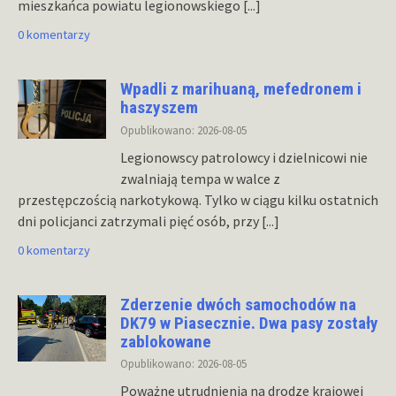
mieszkańca powiatu legionowskiego
[...]
0 komentarzy
Wpadli z marihuaną, mefedronem i
haszyszem
Opublikowano: 2026-08-05
Legionowscy patrolowcy i dzielnicowi nie
zwalniają tempa w walce z
przestępczością narkotykową. Tylko w ciągu kilku ostatnich
dni policjanci zatrzymali pięć osób, przy
[...]
0 komentarzy
Zderzenie dwóch samochodów na
DK79 w Piasecznie. Dwa pasy zostały
zablokowane
Opublikowano: 2026-08-05
Poważne utrudnienia na drodze krajowej