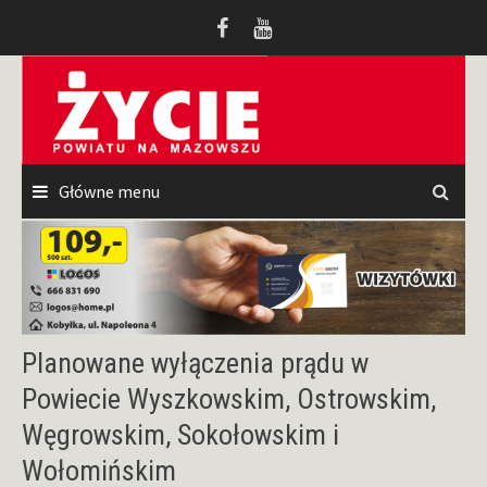
Przeskocz
do
treści
Główne menu
Planowane wyłączenia prądu w
Powiecie Wyszkowskim, Ostrowskim,
Węgrowskim, Sokołowskim i
Wołomińskim