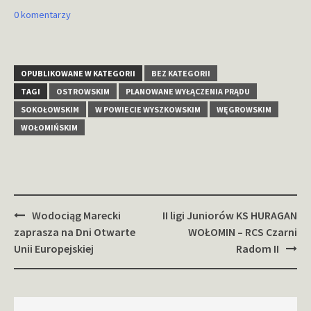
0 komentarzy
OPUBLIKOWANE W KATEGORII
BEZ KATEGORII
TAGI
OSTROWSKIM
PLANOWANE WYŁĄCZENIA PRĄDU
SOKOŁOWSKIM
W POWIECIE WYSZKOWSKIM
WĘGROWSKIM
WOŁOMIŃSKIM
Zobacz
Wodociąg Marecki
II ligi Juniorów KS HURAGAN
wpisy
zaprasza na Dni Otwarte
WOŁOMIN – RCS Czarni
Unii Europejskiej
Radom II