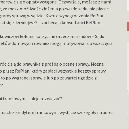
martwić się o opłaty wstępne. Oczywiście, możesz z nami
edz, że masz możliwość złożenia pozwu do sądu, nie płacąc
wygramy sprawę w sądzie! Kwota wynagrodzenia RePlan
ki się zdecydujesz? – zachęcają konsultanci RePlan.
kowiczów kolejne korzystne orzeczenia sądów – Sądu
budżetów domowych również mogą motywować do wszczęcia
wrócić się do prawnika z prośbą o ocenę sprawy. Można
przez RePlan, który zapłaci wszystkie koszty sprawy
ero po wygranej sprawie lub po zawartej ugodzie z
z.
 frankowymi i jak je rozwiązać?.
emach z kredytem frankowym, wyślijcie szczegóły na adres: