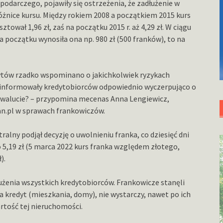
spodarczego, pojawiły się ostrzeżenia, że zadłużenie w
óżnice kursu. Między rokiem 2008 a początkiem 2015 kurs
tował 1,96 zł, zaś na początku 2015 r. aż 4,29 zł. W ciągu
na początku wynosiła ona np. 980 zł (500 franków), to na
edytów rzadko wspominano o jakichkolwiek ryzykach
 informowały kredytobiorców odpowiednio wyczerpująco o
cej walucie? – przypomina mecenas Anna Lengiewicz,
lan.pl w sprawach frankowiczów.
ralny podjął decyzję o uwolnieniu franka, co dziesięć dni
 5,19 zł (5 marca 2022 kurs franka względem złotego,
).
enia wszystkich kredytobiorców. Frankowicze stanęli
za kredyt (mieszkania, domy), nie wystarczy, nawet po ich
artość tej nieruchomości.