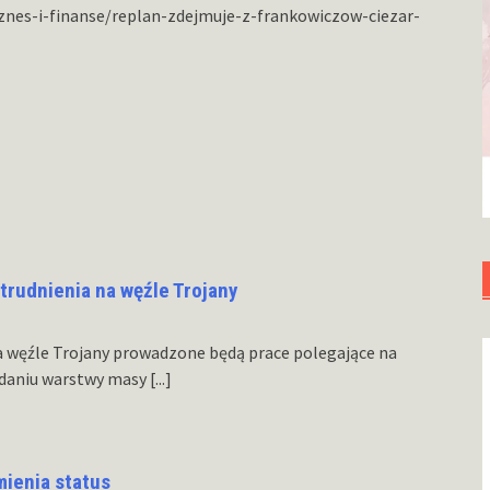
iznes-i-finanse/replan-zdejmuje-z-frankowiczow-ciezar-
trudnienia na węźle Trojany
 na węźle Trojany prowadzone będą prace polegające na
adaniu warstwy masy
[...]
mienia status