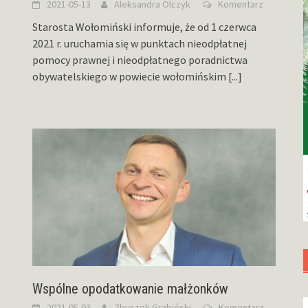
2021-05-13
Aleksandra Olczyk
Komentarz
Starosta Wołomiński informuje, że od 1 czerwca
2021 r. uruchamia się w punktach nieodpłatnej
pomocy prawnej i nieodpłatnego poradnictwa
obywatelskiego w powiecie wołomińskim
[...]
Wspólne opodatkowanie małżonków
2021-05-03
Zbyszek Grabiński
Komentarz