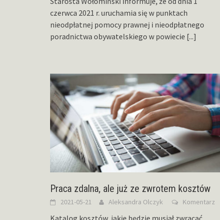
Starosta Wołomiński informuje, że od dnia 1
czerwca 2021 r. uruchamia się w punktach
nieodpłatnej pomocy prawnej i nieodpłatnego
poradnictwa obywatelskiego w powiecie
[...]
Praca zdalna, ale już ze zwrotem kosztów
2021-05-21
Aleksandra Olczyk
Komentarz
Katalog kosztów, jakie będzie musiał zwracać