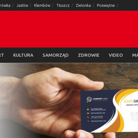
rówka
Jadów
Klembów
Tłuszcz
Zielonka
Poświętne
RT
KULTURA
SAMORZĄD
ZDROWIE
VIDEO
M