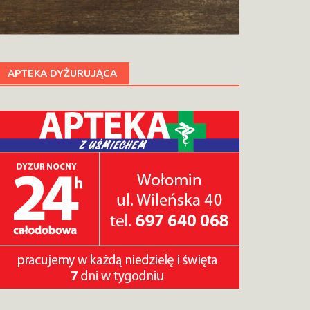
APTEKA DYŻURUJĄCA