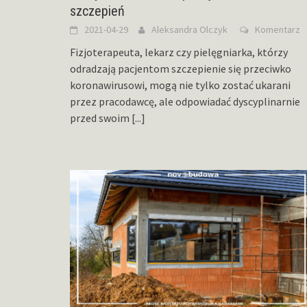
szczepień
2021-04-29
Aleksandra Olczyk
Komentarz
Fizjoterapeuta, lekarz czy pielęgniarka, którzy
odradzają pacjentom szczepienie się przeciwko
koronawirusowi, mogą nie tylko zostać ukarani
przez pracodawcę, ale odpowiadać dyscyplinarnie
przed swoim
[...]