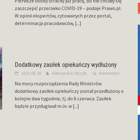
Pierwsze osoby straciły już pracę, bo nie chciały się
zaszczepić przeciwko COVID-19 – podaje Prawo.pl.
W opinii ekspertów, cytowanych przez portal,
determinacja pracodawców,
[...]
Dodatkowy zasiłek opiekuńczy wydłużony
2021-05-20
Aleksandra Olczyk
Komentarz
Na mocy rozporządzenia Rady Ministrów
dodatkowy zasiłek opiekuńczy został przedłużony o
kolejne dwa tygodnie, tj. do 6 czerwca. Zasiłek
będzie przysługiwał m.in. w
[...]