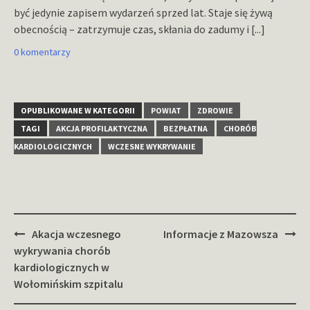
być jedynie zapisem wydarzeń sprzed lat. Staje się żywą
obecnością – zatrzymuje czas, skłania do zadumy i
[...]
0 komentarzy
OPUBLIKOWANE W KATEGORII
POWIAT
ZDROWIE
TAGI
AKCJA PROFILAKTYCZNA
BEZPŁATNA
CHORÓB
KARDIOLOGICZNYCH
WCZESNE WYKRYWANIE
Zobacz
Akacja wczesnego
Informacje z Mazowsza
wpisy
wykrywania chorób
kardiologicznych w
Wołomińskim szpitalu