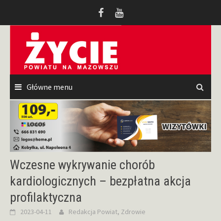
Przeskocz
do
treści
Główne menu
Wczesne wykrywanie chorób
kardiologicznych – bezpłatna akcja
profilaktyczna
2023-04-11
Redakcja
Powiat
,
Zdrowie