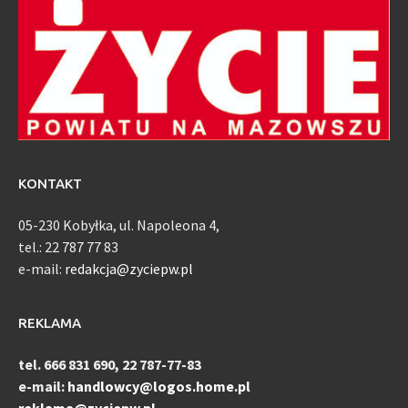
KONTAKT
05-230 Kobyłka, ul. Napoleona 4,
tel.: 22 787 77 83
e-mail:
redakcja@zyciepw.pl
REKLAMA
tel. 666 831 690, 22 787-77-83
e-mail:
handlowcy@logos.home.pl