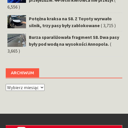
6,556 )
Potężna kraksa na S8. Z Toyoty wyrwało
silnik, trzy pasy były zablokowane
( 3,715 )
Burza sparaliżowała fragment S8. Dwa pasy
były pod wodą na wysokości Annopola.
(
3,665 )
ARCHIWUM
Archiwum