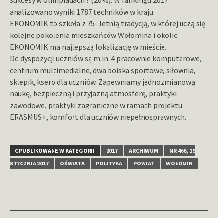
sukcesy w olimpiadach ? (20%). W rankingu 2017
analizowano wyniki 1787 techników w kraju.
EKONOMIK to szkoła z 75- letnią tradycją, w której uczą się
kolejne pokolenia mieszkańców Wołomina i okolic.
EKONOMIK ma najlepszą lokalizację w mieście.
Do dyspozycji uczniów są m.in. 4 pracownie komputerowe,
centrum multimedialne, dwa boiska sportowe, siłownia,
sklepik, ksero dla uczniów. Zapewniamy jednozmianową
naukę, bezpieczną i przyjazną atmosferę, praktyki
zawodowe, praktyki zagraniczne w ramach projektu
ERASMUS+, komfort dla uczniów niepełnosprawnych.
OPUBLIKOWANE W KATEGORII
2017
ARCHIWUM
NR 466, 19
STYCZNIA 2017
OŚWIATA
POLITYKA
POWIAT
WOŁOMIN