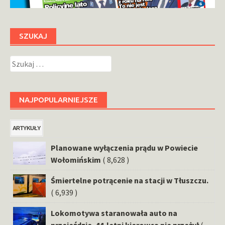
SZUKAJ
Szukaj:
NAJPOPULARNIEJSZE
ARTYKUŁY
Planowane wyłączenia prądu w Powiecie
Wołomińskim
( 8,628 )
Śmiertelne potrącenie na stacji w Tłuszczu.
( 6,939 )
Lokomotywa staranowała auto na
przejeździe. 44-letni kierowca nie przeżył
(