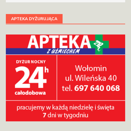
APTEKA DYŻURUJĄCA