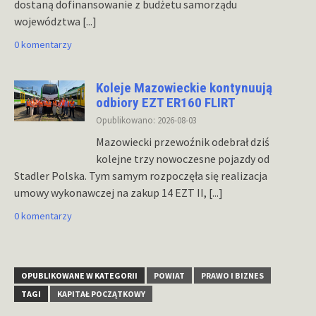
dostaną dofinansowanie z budżetu samorządu
województwa
[...]
0 komentarzy
Koleje Mazowieckie kontynuują
odbiory EZT ER160 FLIRT
Opublikowano: 2026-08-03
Mazowiecki przewoźnik odebrał dziś
kolejne trzy nowoczesne pojazdy od
Stadler Polska. Tym samym rozpoczęła się realizacja
umowy wykonawczej na zakup 14 EZT II,
[...]
0 komentarzy
OPUBLIKOWANE W KATEGORII
POWIAT
PRAWO I BIZNES
TAGI
KAPITAŁ POCZĄTKOWY