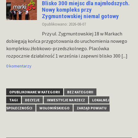
Blisko 300 miejsc dla najmłodszych.
Nowy kompleks przy
Zygmuntowskiej niemal gotowy
Opublikowano: 2026-08-07
Przy ul. Zygmuntowskiej 18 w Markach
dobiegają końca przygotowania do uruchomienia nowego
kompleksu żłobkowo-przedszkolnego. Placówka
rozpocznie działalność 1 września i zapewni blisko 300
[...]
0 komentarzy
OPUBLIKOWANE W KATEGORII
BEZ KATEGORII
TAGI
DECYZJE
INWESTYCJE NA RZECZ
LOKALNEJ
SPOŁECZNOŚCI
WOŁOMIŃSKIEGO
ZARZĄD POWIATU