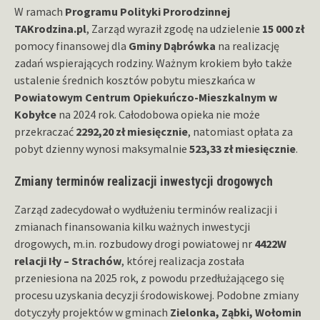
W ramach
Programu Polityki Prorodzinnej
TAKrodzina.pl
, Zarząd wyraził zgodę na udzielenie
15 000 zł
pomocy finansowej dla
Gminy Dąbrówka
na realizację
zadań wspierających rodziny. Ważnym krokiem było także
ustalenie średnich kosztów pobytu mieszkańca w
Powiatowym Centrum Opiekuńczo-Mieszkalnym w
Kobyłce
na 2024 rok. Całodobowa opieka nie może
przekraczać
2292,20 zł miesięcznie
, natomiast opłata za
pobyt dzienny wynosi maksymalnie
523,33 zł miesięcznie
.
Zmiany terminów realizacji inwestycji drogowych
Zarząd zadecydował o wydłużeniu terminów realizacji i
zmianach finansowania kilku ważnych inwestycji
drogowych, m.in. rozbudowy drogi powiatowej nr
4422W
relacji Iły – Strachów
, której realizacja została
przeniesiona na 2025 rok, z powodu przedłużającego się
procesu uzyskania decyzji środowiskowej. Podobne zmiany
dotyczyły projektów w gminach
Zielonka, Ząbki, Wołomin