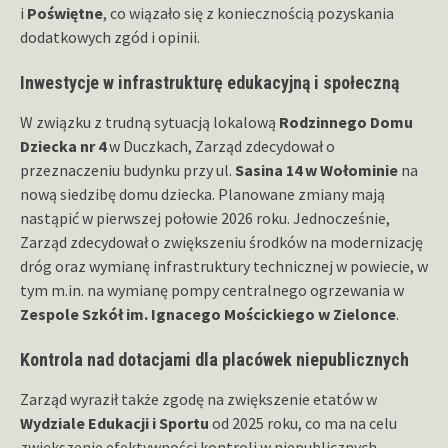
i
Poświętne
, co wiązało się z koniecznością pozyskania
dodatkowych zgód i opinii.
Inwestycje w infrastrukturę edukacyjną i społeczną
W związku z trudną sytuacją lokalową
Rodzinnego Domu
Dziecka nr 4
w Duczkach, Zarząd zdecydował o
przeznaczeniu budynku przy ul.
Sasina 14 w Wołominie
na
nową siedzibę domu dziecka. Planowane zmiany mają
nastąpić w pierwszej połowie 2026 roku. Jednocześnie,
Zarząd zdecydował o zwiększeniu środków na modernizację
dróg oraz wymianę infrastruktury technicznej w powiecie, w
tym m.in. na wymianę pompy centralnego ogrzewania w
Zespole Szkół im. Ignacego Mościckiego w Zielonce
.
Kontrola nad dotacjami dla placówek niepublicznych
Zarząd wyraził także zgodę na zwiększenie etatów w
Wydziale Edukacji i Sportu
od 2025 roku, co ma na celu
zwiększenie efektywności kontroli w niepublicznych