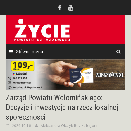
Przeskocz
do
treści
Główne menu
Zarząd Powiatu Wołomińskiego:
Decyzje i inwestycje na rzecz lokalnej
społeczności
2024-10-16
Aleksandra Olczyk
Bez kategorii