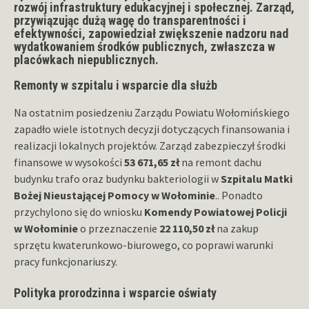
rozwój infrastruktury edukacyjnej i społecznej. Zarząd,
przywiązując dużą wagę do transparentności i
efektywności, zapowiedział zwiększenie nadzoru nad
wydatkowaniem środków publicznych, zwłaszcza w
placówkach niepublicznych.
Remonty w szpitalu i wsparcie dla służb
Na ostatnim posiedzeniu Zarządu Powiatu Wołomińskiego
zapadło wiele istotnych decyzji dotyczących finansowania i
realizacji lokalnych projektów. Zarząd zabezpieczył środki
finansowe w wysokości
53 671,65 zł
na remont dachu
budynku trafo oraz budynku bakteriologii w
Szpitalu Matki
Bożej Nieustającej Pomocy w Wołominie
.. Ponadto
przychylono się do wniosku
Komendy Powiatowej Policji
w Wołominie
o przeznaczenie
22 110,50 zł
na zakup
sprzętu kwaterunkowo-biurowego, co poprawi warunki
pracy funkcjonariuszy.
Polityka prorodzinna i wsparcie oświaty