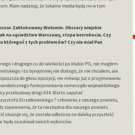
com. Mam nadzieję, że lokalne media będą mi w tym
bszar. Zablokowany Wołomin. Obszary wiejskie
jak na sąsiedztwo Warszawy, stopa bezrobocia. Czy
iu któregoś z tych problemów? Czy nie miał Pan
jnego i drugiego co do wielkości po klubie PO, nie mogłem
ińskiego i to bynajmniej nie dlatego, że nie chciałem, ale
dopuszcza do głosu opozycji, nie mówiąc już o przyjmowaniu
skandalicznego funkcjonowania samorządu wojewódzkiego
tnicy przebudowy drogi 634. Warto zapytać
zysztofa Strzałkowskiego ? człowieka z naszego powiatu,
ały zapewnienia, że ta niezbędna dla naszego powiatu
iś okazuje się, że została odłożona na daleką przyszłość.
ie będę oszukiwał swoich wyborców.