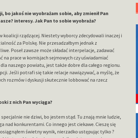
ji, bo jakoś nie wyobrażam sobie, aby zmienił Pan
nasze? interesy. Jak Pan to sobie wyobraża?
w koalicji rządzącej. Niestety wyborcy zdecydowali inaczej i
alność za Polskę. Nie przesadzałbym jednak z
żliwe. Poseł zawsze może składać interpelacje, zadawać
ać na prace w komisjach sejmowych czy uświadamiać
 dla naszego powiatu, jest także dobre dla całego regionu.
ji. Jeśli potrafi się takie relacje nawiązywać, a myślę, że
ych rozmów i dyskusji skutecznie lobbować na rzecz
oski z nich Pan wyciąga?
pecjalnie nie dziwi, bo jestem stąd. Tu znają mnie ludzie,
ga nad konkurentami. Co innego jest ciekawe. Cieszę się
osiągnąłem świetny wynik, nierzadko ustępując tylko ?