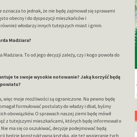
 oznacza to jednak, że nie będę zajmował się sprawami
sto obecny i do dyspozycji mieszkańców i
ównież włodarzy innych tutejszych miast i gmin.
arda Madziara?
za Madziara. To od jego decyzji zależy, czy i kogo powoła do
runtuje te swoje wysokie notowanie? Jaką korzyść będą
 powiatu?
su, więc moje możliwości są ograniczone. Na pewno będę
pomagał formułować postulaty do władzy i dbał, byśmy
ia ich obowiązków. O sprawach naszej ziemi będę mówił
ięź z tutejszymi mieszkańcami, których będę informował o
. Nie ma się co oszukiwać, decyzje podejmować będą
cji będzie konstruktywna krytyka, ale też wspieranie tych