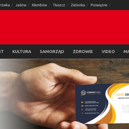
rówka
Jadów
Klembów
Tłuszcz
Zielonka
Poświętne
RT
KULTURA
SAMORZĄD
ZDROWIE
VIDEO
M