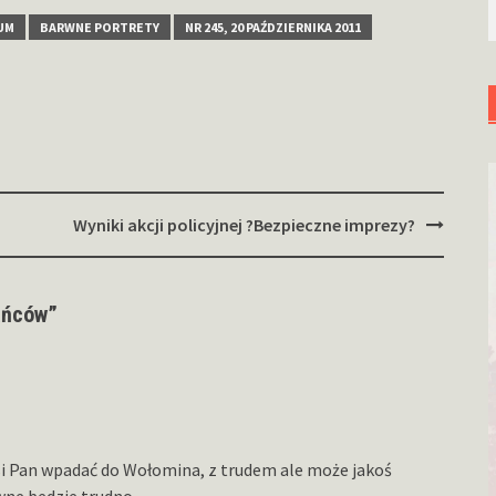
UM
BARWNE PORTRETY
NR 245, 20 PAŹDZIERNIKA 2011
Wyniki akcji policyjnej ?Bezpieczne imprezy?
ańców
”
si Pan wpadać do Wołomina, z trudem ale może jakoś
ne bedzie trudno.