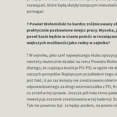
rozwiązań, które będą służyły tutejszym mieszkań
pomagać.
? Powiat Wołomiński to bardzo zróżnicowany o
praktycznie pozbawione miejsc pracy. Wysoka, 
poseł Sasin będzie w stanie pomóc w rozwiązan
większych możliwości jako radny w sejmiku?
? W sejmiku, jako szef największego klubu opozycy
niestety skutecznie działać na rzecz Powiatu Wołom
dlatego, że rządząca koalicja PO-PSL w ogóle nie 
naszych pomysłów. Najlepszym przykładem tego 
jest fakt, iż po raz kolejny nie zrealizowano obie
odpowiedzialnego za drogi wicemarszałka z PO, Kr
co zrobił w tej sprawie. Jeszcze pół roku temu pad
inwestycja zostanie zrealizowana w tej kadencji. Dz
Tak nie powinno być. Ja będąc posłem, na pewno n