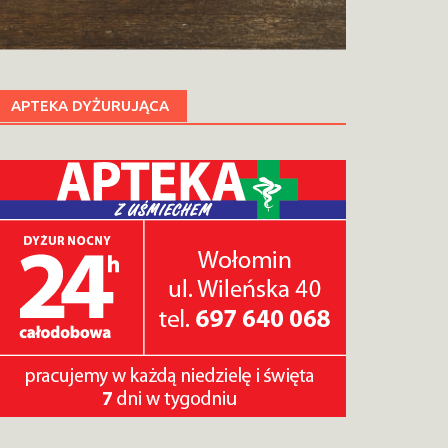
APTEKA DYŻURUJĄCA