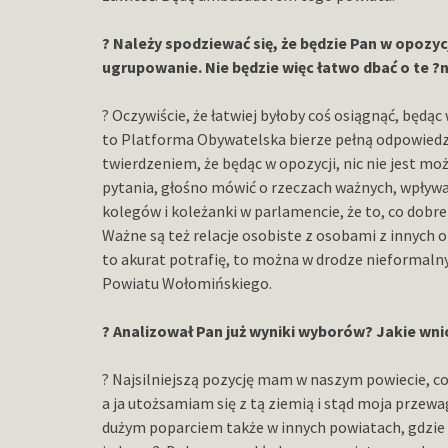
? Należy spodziewać się, że będzie Pan w opozyc
ugrupowanie. Nie będzie więc łatwo dbać o te ?
? Oczywiście, że łatwiej byłoby coś osiągnąć, będąc 
to Platforma Obywatelska bierze pełną odpowiedzi
twierdzeniem, że będąc w opozycji, nic nie jest mo
pytania, głośno mówić o rzeczach ważnych, wpływ
kolegów i koleżanki w parlamencie, że to, co dobre
Ważne są też relacje osobiste z osobami z innych opc
to akurat potrafię, to można w drodze nieformaln
Powiatu Wołomińskiego.
? Analizował Pan już wyniki wyborów? Jakie wni
? Najsilniejszą pozycję mam w naszym powiecie, co s
a ja utożsamiam się z tą ziemią i stąd moja przewa
dużym poparciem także w innych powiatach, gdzie 