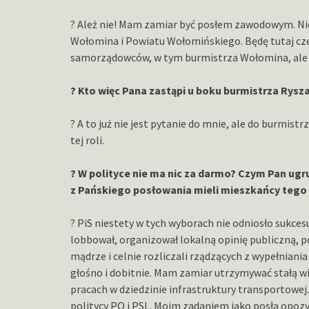
? Ależ nie! Mam zamiar być posłem zawodowym. Nie
Wołomina i Powiatu Wołomińskiego. Będę tutaj czę
samorządowców, w tym burmistrza Wołomina, ale r
? Kto więc Pana zastąpi u boku burmistrza Rysz
? A to już nie jest pytanie do mnie, ale do burmistr
tej roli.
? W polityce nie ma nic za darmo? Czym Pan ug
z Pańskiego posłowania mieli mieszkańcy tego
? PiS niestety w tych wyborach nie odniosło sukce
lobbował, organizował lokalną opinię publiczną, 
mądrze i celnie rozliczali rządzących z wypełnian
głośno i dobitnie. Mam zamiar utrzymywać stałą w
pracach w dziedzinie infrastruktury transportowej
politycy PO i PSL. Moim zadaniem jako posła opozy