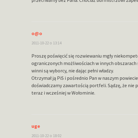
o@o
2011-10-22 o 13:14
Proszę poświęcić się rozwiewaniu mgły niekompete
ograniczonych możliwościach w innych obszarach s
winni są wyborcy, nie dając pełni władzy.
Otrzymał ją PiS i pośrednio Pan w naszym powiecie
doświadczamy zawartością portfeli. Sądzę, że nie
teraz i wcześniej w Wołominie.
uge
2011-10-22 o 18:02