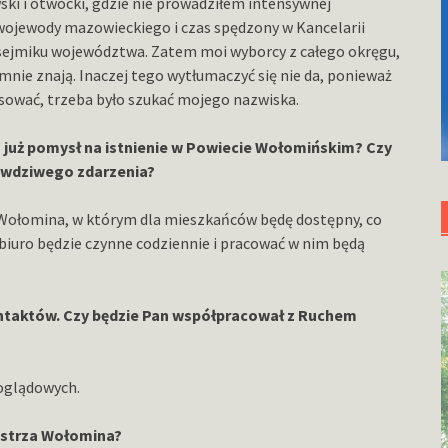
ki i otwocki, gdzie nie prowadziłem intensywnej
 wojewody mazowieckiego i czas spędzony w Kancelarii
 sejmiku województwa. Zatem moi wyborcy z całego okręgu,
mnie znają. Inaczej tego wytłumaczyć się nie da, ponieważ
łosować, trzeba było szukać mojego nazwiska.
 już pomysł na istnienie w Powiecie Wołomińskim? Czy
rawdziwego zdarzenia?
Wołomina, w którym dla mieszkańców będę dostępny, co
 biuro będzie czynne codziennie i pracować w nim będą
ntaktów. Czy będzie Pan współpracował z Ruchem
oglądowych.
istrza Wołomina?