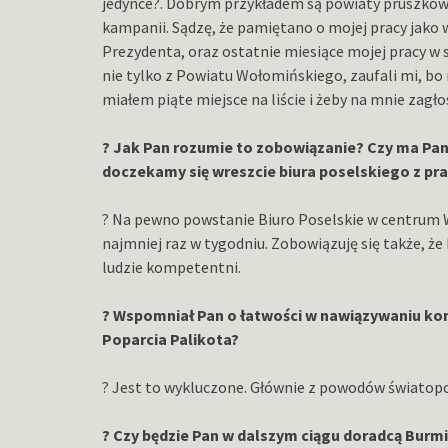
jedynce?. Dobrym przykładem są powiaty pruszkows
kampanii. Sądzę, że pamiętano o mojej pracy jako
Prezydenta, oraz ostatnie miesiące mojej pracy w
nie tylko z Powiatu Wołomińskiego, zaufali mi, bo 
miałem piąte miejsce na liście i żeby na mnie zag
? Jak Pan rozumie to zobowiązanie? Czy ma Pan
doczekamy się wreszcie biura poselskiego z p
? Na pewno powstanie Biuro Poselskie w centrum 
najmniej raz w tygodniu. Zobowiązuję się także, że
ludzie kompetentni.
? Wspomniał Pan o łatwości w nawiązywaniu ko
Poparcia Palikota?
? Jest to wykluczone. Głównie z powodów światop
? Czy będzie Pan w dalszym ciągu doradcą Burm