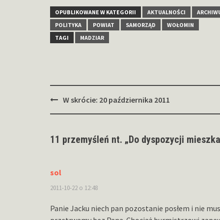
OPUBLIKOWANE W KATEGORII
AKTUALNOŚCI
ARCHIW
POLITYKA
POWIAT
SAMORZĄD
WOŁOMIN
TAGI
MADZIAR
Zobacz
W skrócie: 20 października 2011
wpisy
11 przemyśleń nt. „
Do dyspozycji mieszk
sol
2011-10-22 o 12:48
Panie Jacku niech pan pozostanie posłem i nie mu
przetrwamy bez Pana. Chociaż burmistrzowi zapew