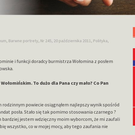
wum
,
Barwne portrety
,
Nr 245, 20 października 2011
,
Polityka
,
łominie i funkcji doradcy burmistrza Wołomina z posłem
owska.
 Wołomińskim. To dużo dla Pana czy mało? Co Pan
m rodzinnym powiecie osiągnąłem najlepszy wynik spośród
andat posła. Stało się tak pomimo stosowania czarnego ?
m bardziej jestem wdzięczny moim wyborcom, że mi zaufali
bię wszystko, co w mojej mocy, aby tego zaufania nie