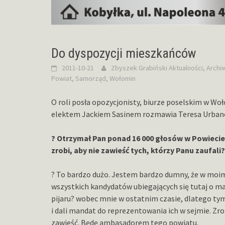
Do dyspozycji mieszkańców
2011-10-21
Zbyszek Grabiński
Aktualności
,
Archi
Powiat
,
Samorząd
,
Wołomin
O roli posła opozycjonisty, biurze poselskim w Wo
elektem Jackiem Sasinem rozmawia Teresa Urban
? Otrzymał Pan ponad 16 000 głosów w Powiecie
zrobi, aby nie zawieść tych, którzy Panu zaufali?
? To bardzo dużo. Jestem bardzo dumny, że w moi
wszystkich kandydatów ubiegających się tutaj o m
pijaru? wobec mnie w ostatnim czasie, dlatego ty
i dali mandat do reprezentowania ich w sejmie. Zro
zawieść. Będę ambasadorem tego powiatu.