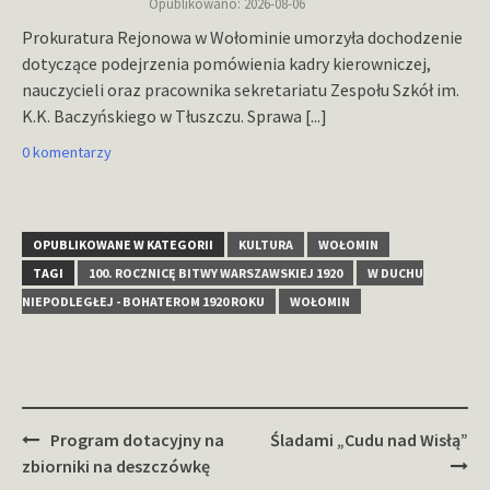
Opublikowano: 2026-08-06
Prokuratura Rejonowa w Wołominie umorzyła dochodzenie
dotyczące podejrzenia pomówienia kadry kierowniczej,
nauczycieli oraz pracownika sekretariatu Zespołu Szkół im.
K.K. Baczyńskiego w Tłuszczu. Sprawa
[...]
0 komentarzy
OPUBLIKOWANE W KATEGORII
KULTURA
WOŁOMIN
TAGI
100. ROCZNICĘ BITWY WARSZAWSKIEJ 1920
W DUCHU
NIEPODLEGŁEJ - BOHATEROM 1920 ROKU
WOŁOMIN
Zobacz
Program dotacyjny na
Śladami „Cudu nad Wisłą”
wpisy
zbiorniki na deszczówkę