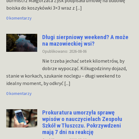
burmistrz Małgorzata Zyśk podpisała umowę na budowę
boiska do koszykówki 3×3 wraz z
[...]
0 komentarzy
Długi sierpniowy weekend? A może
na mazowieckiej wsi?
Opublikowano: 2026-08-06
Nie trzeba jechać setek kilometrów, by
dobrze wypocząć. Kilkugodzinny dojazd,
stanie w korkach, szukanie noclegu – długi weekend to
idealny moment, by odkryć
[...]
0 komentarzy
Prokuratura umorzyła sprawę
wpisów o nauczycielach Zespołu
Szkół w Tłuszczu. Pokrzywdzeni
mają 7 dni na reakcję