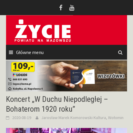
Przeskocz
do
treści
Główne menu
Koncert „W Duchu Niepodległej –
Bohaterom 1920 roku”
2020-08-19
Jarosław Marek Komorowski
Kultura
,
Wołomin